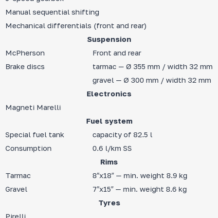
Manual sequential shifting
Mechanical differentials (front and rear)
Suspension
McPherson
Front and rear
Brake discs
tarmac — Ø 355 mm / width 32 mm
gravel — Ø 300 mm / width 32 mm
Electronics
Magneti Marelli
Fuel system
Special fuel tank
capacity of 82.5 l
Consumption
0.6 l/km SS
Rims
Tarmac
8″x18″ — min. weight 8.9 kg
Gravel
7″x15″ — min. weight 8.6 kg
Tyres
Pirelli