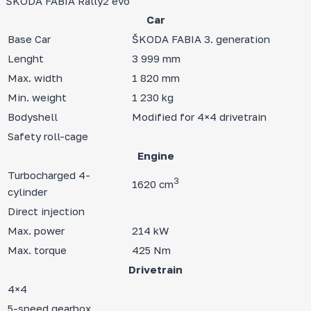
ŠKODA FABIA Rally2 evo
Car
Base Car
ŠKODA FABIA 3. generation
Lenght
3 999 mm
Max. width
1 820 mm
Min. weight
1 230 kg
Bodyshell
Modified for 4×4 drivetrain
Safety roll-cage
Engine
Turbocharged 4-
3
1620 cm
cylinder
Direct injection
Max. power
214 kW
Max. torque
425 Nm
Drivetrain
4×4
5-speed gearbox