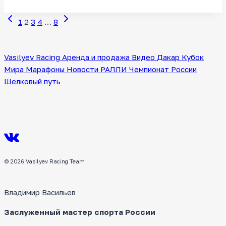
Предыдущая
Следующая
Навигация
1
2
3
4
…
8
страница
страница
по
Vasilyev Racing
Аренда и продажа
Видео
Дакар
Кубок
страницам
Мира
Марафоны
Новости
РАЛЛИ
Чемпионат России
Шелковый путь
© 2026 Vasilyev Racing Team
Владимир Васильев
Заслуженный мастер спорта России