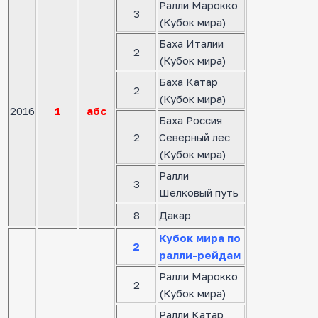
Ралли Марокко
3
(Кубок мира)
Баха Италии
2
(Кубок мира)
Баха Катар
2
(Кубок мира)
2016
1
абс
Баха Россия
2
Северный лес
(Кубок мира)
Ралли
3
Шелковый путь
8
Дакар
Кубок мира по
2
ралли-рейдам
Ралли Марокко
2
(Кубок мира)
Ралли Катар