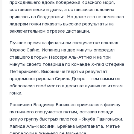
проходившего вдоль побережья Красного моря,
составили пески и дюны, а оставшаяся половина
пришлась на бездорожье. Но даже это не помешало
лидерам гонки показать высокие результаты на
заключительном отрезке дистанции.
Лучшее время на финальном спецучастке показал
Карлос Сайнс. Испанец на две минуты опередил
ставшего вторым Нассера Аль-Аттию и на три
минуты своего товарища по команде X-raid Стефана
Петеранселя. Высокий четвёртый результат
продемонстрировал Сириль Депре – тем самым он
обезопасил своё место в десятке лучших по итогам
гонки.
Россиянин Владимир Васильев примчался к финишу
пятничного спецучастка пятым, оставив позади
целую группу быстрых пилотов – Якуба Пшигоньски,
Халида Аль-Кассими, Брайана Барагваната, Матьё
Серрадори и Жиньеля де Вильерса.