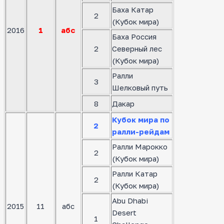
Баха Катар
2
(Кубок мира)
2016
1
абс
Баха Россия
2
Северный лес
(Кубок мира)
Ралли
3
Шелковый путь
8
Дакар
Кубок мира по
2
ралли-рейдам
Ралли Марокко
2
(Кубок мира)
Ралли Катар
2
(Кубок мира)
Abu Dhabi
2015
11
абс
Desert
1