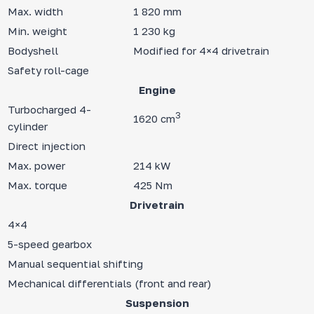
Max. width
1 820 mm
Min. weight
1 230 kg
Bodyshell
Modified for 4×4 drivetrain
Safety roll-cage
Engine
Turbocharged 4-
3
1620 cm
cylinder
Direct injection
Max. power
214 kW
Max. torque
425 Nm
Drivetrain
4×4
5-speed gearbox
Manual sequential shifting
Mechanical differentials (front and rear)
Suspension