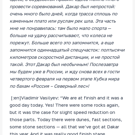
провести соревнований. Дакар был непростой:
очень много было дней, когда трасса сплошь по
каменным плато или руслам рек шла. Эта часть
мне не понравилась: там было мало спорта —
больше на удачу рассчитывают, что колеса не
порежут. Больше всего это запомнится, а еще
запомнится одиннадцатый спецучасток: полтысячи
километров скоростной дистанции, и не простой
такой. Этот Дакар был необычным! Послезавтра
мы будем уже в России, и жду снова всех в гости
четвертого февраля на первом этапе Кубка мира
по бахам «Россия – Северный лес»!
[:en]Vladimir Vasilyev: “We are at finish and it was a
good day today. Yes! There were some rocks again,
but it was the case for slight speed reduction on
those parts. Today there were dunes, fast sections,
some stone sections — all that we’ve got at Dakar
this year. And it was really good finish stage.