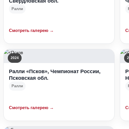
Свердловская обл.
Ч
Ралли
Смотреть галерею →
С
2024
2
Ралли «Псков», Чемпионат России,
Р
Псковская обл.
Н
Ралли
Смотреть галерею →
С