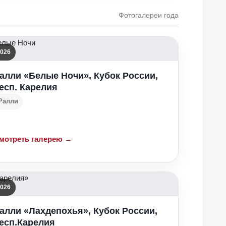
Фотогалереи года
026
алли «Белые Ночи», Кубок России,
есп. Карелия
Ралли
мотреть галерею →
026
алли «Лахдепохья», Кубок России,
есп.Карелия