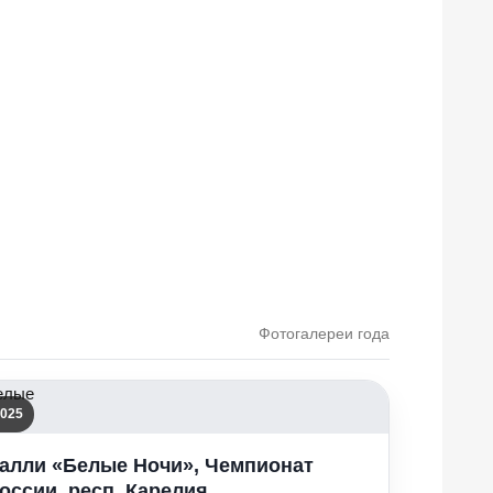
Фотогалереи года
025
алли «Белые Ночи», Чемпионат
оссии, респ. Карелия