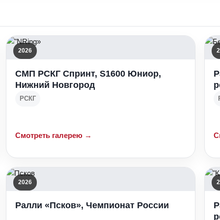
2026
2
СМП РСКГ Спринт, S1600 Юниор,
Р
Нижний Новгород
р
РСКГ
Смотреть галерею →
С
2026
2
Ралли «Псков», Чемпионат России
Р
р