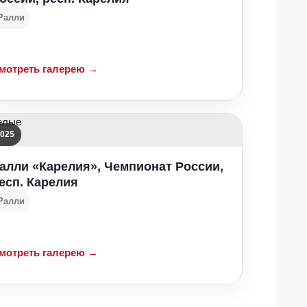
Ралли
мотреть галерею →
025
алли «Карелия», Чемпионат России,
есп. Карелия
Ралли
мотреть галерею →