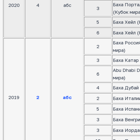
Баха Порта
2020
4
абс
3
(Кубок мира
5
Баха Хейл (
6
Баха Хейл (
Баха Росси
2
мира)
3
Баха Катар 
Abu Dhabi D
6
мира)
4
Баха Дубай 
2019
2
абс
2
Баха Италии
5
Баха Испани
3
Баха Венгр
3
Баха Иорда