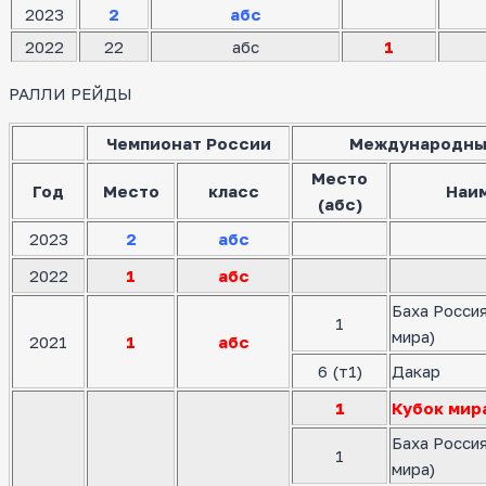
2023
2
абс
2022
22
абс
1
РАЛЛИ РЕЙДЫ
Чемпионат России
Международны
Место
Год
Место
класс
Наи
(абс)
2023
2
абс
2022
1
абс
Баха Росси
1
мира)
2021
1
абс
6 (т1)
Дакар
1
Кубок мир
Баха Росси
1
мира)