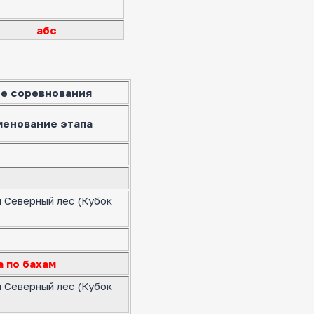
абс
е соревнования
менование этапа
я Северный лес (Кубок
а по бахам
я Северный лес (Кубок