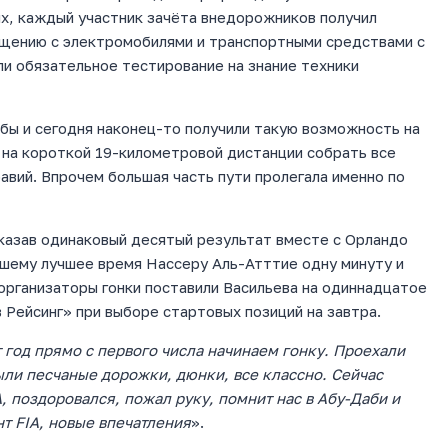
х, каждый участник зачёта внедорожников получил
ащению с электромобилями и транспортными средствами с
и обязательное тестирование на знание техники
бы и сегодня наконец-то получили такую возможность на
 на короткой 19-километровой дистанции собрать все
авий. Впрочем большая часть пути пролегала именно по
казав одинаковый десятый результат вместе с Орландо
вшему лучшее время Нассеру Аль-Атттие одну минуту и
 организаторы гонки поставили Васильева на одиннадцатое
 Рейсинг» при выборе стартовых позиций на завтра.
т год прямо с первого числа начинаем гонку. Проехали
ыли песчаные дорожки, дюнки, все классно. Сейчас
A,
поздоровался, пожал руку, помнит нас в Абу-Даби и
нт
FIA,
новые впечатления
».