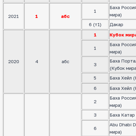
Баха Росси
1
мира)
2021
1
абс
6 (т1)
Дакар
1
Кубок мир
Баха Росси
1
мира)
Баха Порта
2020
4
абс
3
(Кубок мира
5
Баха Хейл (
6
Баха Хейл (
Баха Росси
2
мира)
3
Баха Катар 
Abu Dhabi D
6
мира)