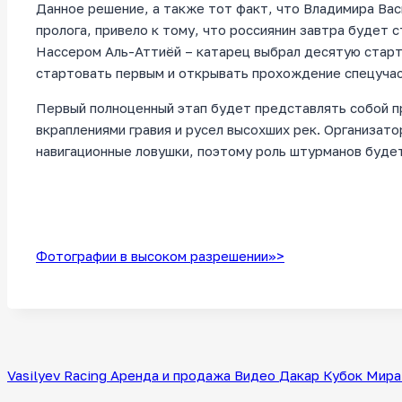
Данное решение, а также тот факт, что Владимира Вас
пролога, привело к тому, что россиянин завтра будет
Нассером Аль-Аттиёй – катарец выбрал десятую стар
стартовать первым и открывать прохождение спецучас
Первый полноценный этап будет представлять собой п
вкраплениями гравия и русел высохших рек. Организат
навигационные ловушки, поэтому роль штурманов буде
Фотографии в высоком разрешении>>>
Vasilyev Racing
Аренда и продажа
Видео
Дакар
Кубок Мира