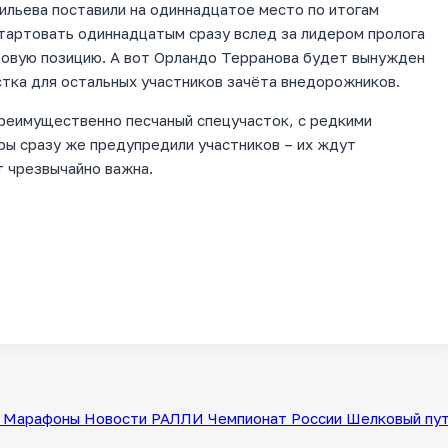
ильева поставили на одиннадцатое место по итогам
 стартовать одиннадцатым сразу вслед за лидером пролога
товую позицию. А вот Орландо Терранова будет вынужден
тка для остальных участников зачёта внедорожников.
реимущественно песчаный спецучасток, с редкими
оры сразу же предупредили участников – их ждут
т чрезвычайно важна.
Марафоны
Новости
РАЛЛИ
Чемпионат России
Шелковый пу