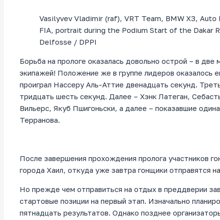
Vasilyvev Vladimir (raf), VRT Team, BMW X3, Auto
FIA, portrait during the Podium Start of the Dakar 
Delfosse / DPPI
Борьба на прологе оказалась довольно острой – в две
экипажей! Положение же в группе лидеров оказалось 
проиграл Нассеру Аль-Аттие двенадцать секунд. Треть
тридцать шесть секунд. Далее – Хэнк Латеган, Себаст
Вильерс, Якуб Пшигоньски, а далее – показавшие один
Терранова.
После завершения прохождения пролога участников г
города Хаил, откуда уже завтра гонщики отправятся н
Но прежде чем отправиться на отдых в преддверии за
стартовые позиции на первый этап. Изначально планир
пятнадцать результатов. Однако позднее организаторы