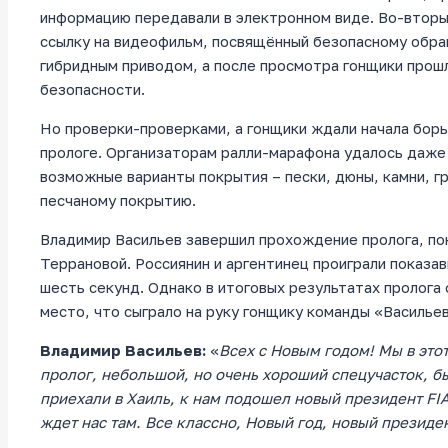
информацию передавали в электронном виде. Во-вторы
ссылку на видеофильм, посвящённый безопасному обр
гибридным приводом, а после просмотра гонщики прошл
безопасности.
Но проверки-проверками, а гонщики ждали начала борь
прологе. Организаторам ралли-марафона удалось даже
возможные варианты покрытия – пески, дюны, камни, гр
песчаному покрытию.
Владимир Васильев завершил прохождение пролога, по
Террановой. Россиянин и аргентинец проиграли показа
шесть секунд. Однако в итоговых результатах пролога
место, что сыграло на руку гонщику команды «Васильев
Владимир Васильев:
«
Всех с Новым годом! Мы в это
пролог, небольшой, но очень хороший спецучасток, б
приехали в Хаиль, к нам подошел новый президент
FI
ждет нас там. Все классно, Новый год, новый президе