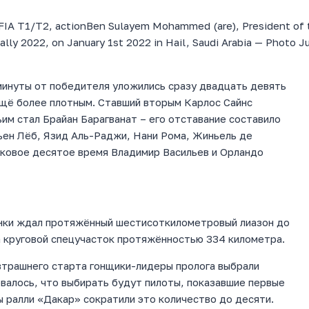
 FIA T1/T2, actionBen Sulayem Mohammed (are), President of 
Rally 2022, on January 1st 2022 in Hail, Saudi Arabia — Photo J
 минуты от победителя уложились сразу двадцать девять
ещё более плотным. Ставший вторым Карлос Сайнс
им стал Брайан Барагванат – его отставание составило
ьен Лёб, Язид Аль-Раджи, Нани Рома, Жиньель де
аковое десятое время Владимир Васильев и Орландо
онки ждал протяжённый шестисоткилометровый лиазон до
а круговой спецучасток протяжённостью 334 километра.
втрашнего старта гонщики-лидеры пролога выбрали
овалось, что выбирать будут пилоты, показавшие первые
 ралли «Дакар» сократили это количество до десяти.