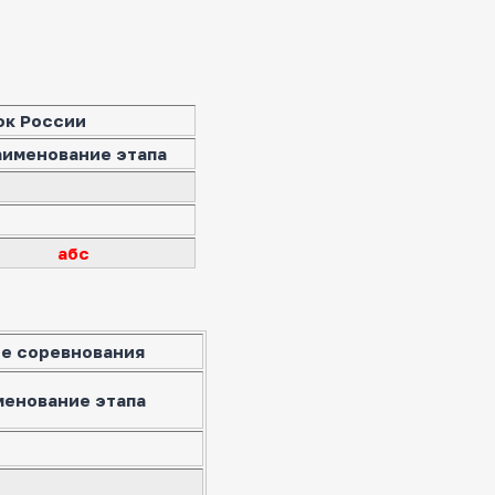
ок России
аименование этапа
абс
е соревнования
менование этапа