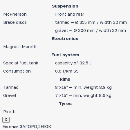
Suspension
McPherson
Front and rear
Brake discs
tarmac — Ø 355 mm / width 32 mm
gravel — Ø 300 mm / width 32 mm
Electronics
Magneti Marelli
Fuel system
Special fuel tank
capacity of 82.5 l
Consumption
0.6 l/km SS
Rims
Tarmac
8″x18″ — min. weight 8.9 kg
Gravel
7″x15″ — min. weight 8.6 kg
Tyres
Pirelli
Х
Евгений ЗАГОРОДНЮК