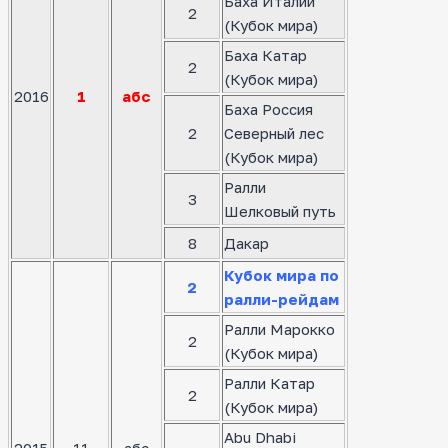
Баха Италии
2
(Кубок мира)
Баха Катар
2
(Кубок мира)
2016
1
абс
Баха Россия
2
Северный лес
(Кубок мира)
Ралли
3
Шелковый путь
8
Дакар
Кубок мира по
2
ралли-рейдам
Ралли Марокко
2
(Кубок мира)
Ралли Катар
2
(Кубок мира)
Abu Dhabi
2015
11
абс