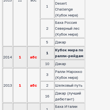
Desert
1
Challenge
(Кубок мира)
Баха Россия
2
Северный лес
(Кубок мира)
5
Дакар
Кубок мира по
1
ралли-рейдам
2014
1
абс
10
Дакар
Ралли Марокко
3
(Кубок мира)
2013
1
абс
2
Шелковый путь
Дакар (лучший
16
дебютант)
Баха Италии
1