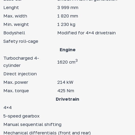
Lenght
3 999 mm
Max. width
1 820 mm
Min. weight
1 230 kg
Bodyshell
Modified for 4×4 drivetrain
Safety roll-cage
Engine
Turbocharged 4-
3
1620 cm
cylinder
Direct injection
Max. power
214 kW
Max. torque
425 Nm
Drivetrain
4×4
5-speed gearbox
Manual sequential shifting
Mechanical differentials (front and rear)