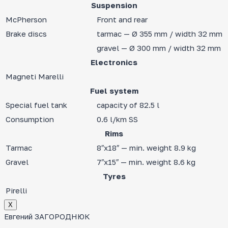
Suspension
McPherson
Front and rear
Brake discs
tarmac — Ø 355 mm / width 32 mm
gravel — Ø 300 mm / width 32 mm
Electronics
Magneti Marelli
Fuel system
Special fuel tank
capacity of 82.5 l
Consumption
0.6 l/km SS
Rims
Tarmac
8″x18″ — min. weight 8.9 kg
Gravel
7″x15″ — min. weight 8.6 kg
Tyres
Pirelli
Х
Евгений ЗАГОРОДНЮК