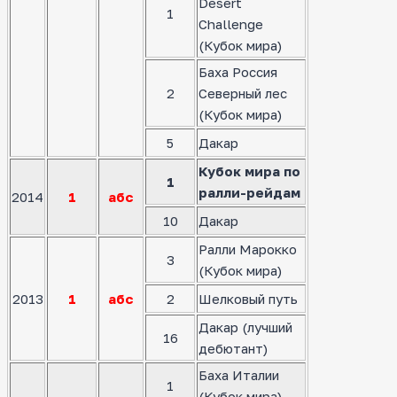
Desert
1
Challenge
(Кубок мира)
Баха Россия
2
Северный лес
(Кубок мира)
5
Дакар
Кубок мира по
1
ралли-рейдам
2014
1
абс
10
Дакар
Ралли Марокко
3
(Кубок мира)
2013
1
абс
2
Шелковый путь
Дакар (лучший
16
дебютант)
Баха Италии
1
(Кубок мира)