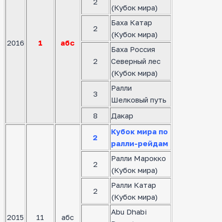
2
(Кубок мира)
Баха Катар
2
(Кубок мира)
2016
1
абс
Баха Россия
2
Северный лес
(Кубок мира)
Ралли
3
Шелковый путь
8
Дакар
Кубок мира по
2
ралли-рейдам
Ралли Марокко
2
(Кубок мира)
Ралли Катар
2
(Кубок мира)
Abu Dhabi
2015
11
абс