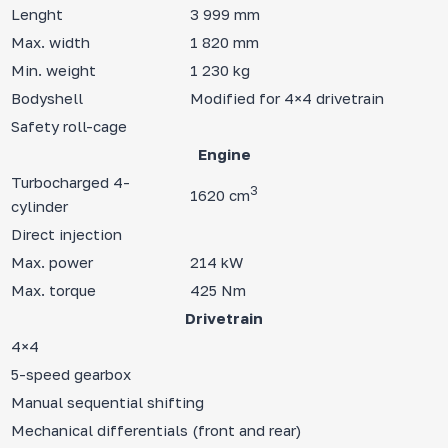
Lenght
3 999 mm
Max. width
1 820 mm
Min. weight
1 230 kg
Bodyshell
Modified for 4×4 drivetrain
Safety roll-cage
Engine
Turbocharged 4-
3
1620 cm
cylinder
Direct injection
Max. power
214 kW
Max. torque
425 Nm
Drivetrain
4×4
5-speed gearbox
Manual sequential shifting
Mechanical differentials (front and rear)