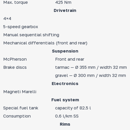
Max. torque
425 Nm
Drivetrain
4×4
5-speed gearbox
Manual sequential shifting
Mechanical differentials (front and rear)
Suspension
McPherson
Front and rear
Brake discs
tarmac — Ø 355 mm / width 32 mm
gravel — Ø 300 mm / width 32 mm
Electronics
Magneti Marelli
Fuel system
Special fuel tank
capacity of 82.5 l
Consumption
0.6 l/km SS
Rims