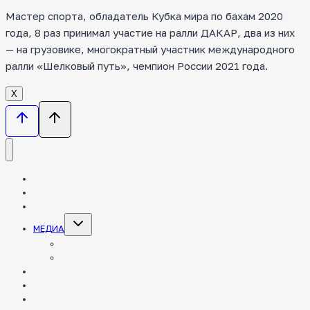
Мастер спорта, обладатель Кубка мира по бахам 2020
года, 8 раз принимал участие на ралли ДАКАР, два из них
— на грузовике, многократный участник международного
ралли «Шелковый путь», чемпион России 2021 года.
Х
НОВОСТИ
КОМАНДА
ТЕХНИКА
Toggle
МЕДИА
child
menu
ФОТО
ВИДЕО
ЭНЦИКЛОПЕДИЯ РАЛЛИ-РЕЙДОВ
ПАРТНЕРЫ
КОНТАКТЫ