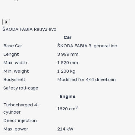
Х
ŠKODA FABIA Rally2 evo
Car
Base Car
ŠKODA FABIA 3. generation
Lenght
3 999 mm
Max. width
1 820 mm
Min. weight
1 230 kg
Bodyshell
Modified for 4×4 drivetrain
Safety roll-cage
Engine
Turbocharged 4-
3
1620 cm
cylinder
Direct injection
Max. power
214 kW