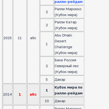
ралли-рейдам
Ралли Марокко
2
(Кубок мира)
Ралли Катар
2
(Кубок мира)
Abu Dhabi
2015
11
абс
Desert
1
Challenge
(Кубок мира)
Баха Россия
2
Северный лес
(Кубок мира)
5
Дакар
Кубок мира по
1
ралли-рейдам
2014
1
абс
10
Дакар
Ралли Марокко