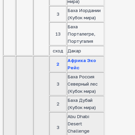
мира)
Баха Иордании
3
(Кубок мира)
Баха
13
Порталегре,
Португалия
сход
Дакар
Африка Эко
2
Рейс
Баха Россия
3
Северный лес
(Кубок мира)
Баха Дубай
2
(Кубок мира)
Abu Dhabi
Desert
3
Challenge