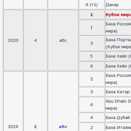
6 (т1)
Дакар
1
Кубок мир
Баха Росси
1
мира)
Баха Порта
2020
4
абс
3
(Кубок мира
5
Баха Хейл (
6
Баха Хейл (
Баха Росси
2
мира)
3
Баха Катар 
Abu Dhabi D
6
мира)
4
Баха Дубай 
2019
2
абс
2
Баха Италии