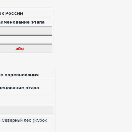
ок России
аименование этапа
абс
е соревнования
менование этапа
я Северный лес (Кубок