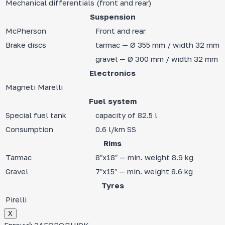
Mechanical differentials (front and rear)
Suspension
McPherson
Front and rear
Brake discs
tarmac — Ø 355 mm / width 32 mm
gravel — Ø 300 mm / width 32 mm
Electronics
Magneti Marelli
Fuel system
Special fuel tank
capacity of 82.5 l
Consumption
0.6 l/km SS
Rims
Tarmac
8″x18″ — min. weight 8.9 kg
Gravel
7″x15″ — min. weight 8.6 kg
Tyres
Pirelli
Х