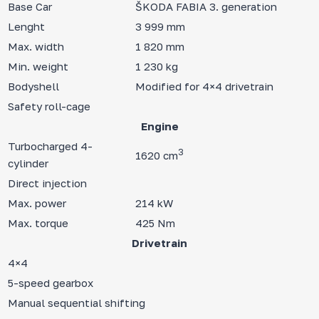
Base Car
ŠKODA FABIA 3. generation
Lenght
3 999 mm
Max. width
1 820 mm
Min. weight
1 230 kg
Bodyshell
Modified for 4×4 drivetrain
Safety roll-cage
Engine
Turbocharged 4-
3
1620 cm
cylinder
Direct injection
Max. power
214 kW
Max. torque
425 Nm
Drivetrain
4×4
5-speed gearbox
Manual sequential shifting