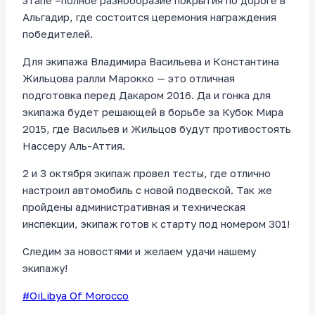
этапе –полное разнообразие покрытия по дороге в
Альгадир, где состоится церемония награждения
победителей.
Для экипажа Владимира Васильева и Константина
Жильцова ралли Марокко — это отличная
подготовка перед Дакаром 2016. Да и гонка для
экипажа будет решающей в борьбе за Кубок Мира
2015, где Васильев и Жильцов будут противостоять
Нассеру Аль-Аттия.
2 и 3 октября экипаж провел тесты, где отлично
настроил автомобиль с новой подвеской. Так же
пройдены административная и техническая
инспекции, экипаж готов к старту под номером 301!
Следим за новостями и желаем удачи нашему
экипажу!
Метки
#
OiLibya Of Morocco
записи: