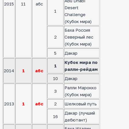
Abu Dhabi
2015
11
абс
Desert
1
Challenge
(Кубок мира)
Баха Россия
2
Северный лес
(Кубок мира)
5
Дакар
Кубок мира по
1
ралли-рейдам
2014
1
абс
10
Дакар
Ралли Марокко
3
(Кубок мира)
2013
1
абс
2
Шелковый путь
Дакар (лучший
16
дебютант)
Баха Италии