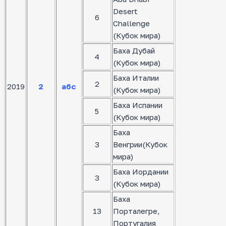
Desert
6
Challenge
(Кубок мира)
Баха Дубай
4
(Кубок мира)
Баха Италии
2
2019
2
абс
(Кубок мира)
Баха Испании
5
(Кубок мира)
Баха
3
Венгрии(Кубок
мира)
Баха Иордании
3
(Кубок мира)
Баха
13
Порталегре,
Португалия