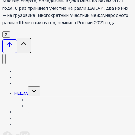
Мастер спорта, обладатель Кубка мира по бахам 2020
года, 8 раз принимал участие на ралли ДАКАР, два из них
— на грузовике, многократный участник международного
ралли «Шелковый путь», чемпион России 2021 года.
Х
НОВОСТИ
КОМАНДА
ТЕХНИКА
Toggle
МЕДИА
child
menu
ФОТО
ВИДЕО
ЭНЦИКЛОПЕДИЯ РАЛЛИ-РЕЙДОВ
ПАРТНЕРЫ
КОНТАКТЫ