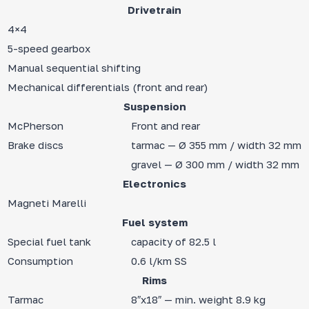
Drivetrain
4×4
5-speed gearbox
Manual sequential shifting
Mechanical differentials (front and rear)
Suspension
McPherson
Front and rear
Brake discs
tarmac — Ø 355 mm / width 32 mm
gravel — Ø 300 mm / width 32 mm
Electronics
Magneti Marelli
Fuel system
Special fuel tank
capacity of 82.5 l
Consumption
0.6 l/km SS
Rims
Tarmac
8″x18″ — min. weight 8.9 kg