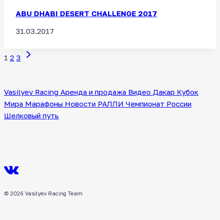
ABU DHABI DESERT CHALLENGE 2017
31.03.2017
Следующая
Навигация
1
2
3
страница
по
Vasilyev Racing
Аренда и продажа
Видео
Дакар
Кубок
страницам
Мира
Марафоны
Новости
РАЛЛИ
Чемпионат России
Шелковый путь
© 2026 Vasilyev Racing Team