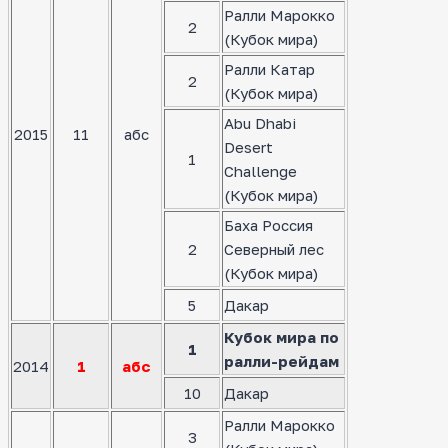
Ралли Марокко
2
(Кубок мира)
Ралли Катар
2
(Кубок мира)
Abu Dhabi
2015
11
абс
Desert
1
Challenge
(Кубок мира)
Баха Россия
2
Северный лес
(Кубок мира)
5
Дакар
Кубок мира по
1
ралли-рейдам
2014
1
абс
10
Дакар
Ралли Марокко
3