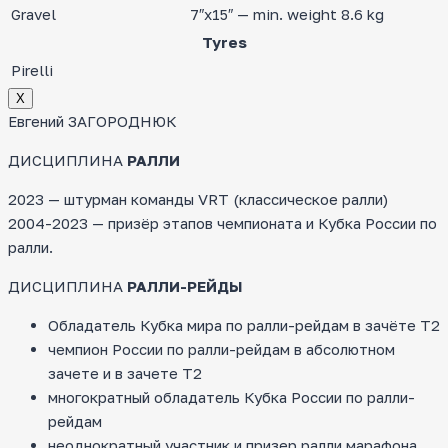
Gravel
7″x15″ — min. weight 8.6 kg
Tyres
Pirelli
Х
Евгений ЗАГОРОДНЮК
ДИСЦИПЛИНА
РАЛЛИ
2023 — штурман команды VRT (классическое ралли)
2004-2023 — призёр этапов чемпионата и Кубка России по
ралли.
ДИСЦИПЛИНА
РАЛЛИ-РЕЙДЫ
Обладатель Кубка мира по ралли-рейдам в зачёте Т2
чемпион России по ралли-рейдам в абсолютном
зачете и в зачете Т2
многократный обладатель Кубка России по ралли-
рейдам
неоднократный участник и призер ралли марафона