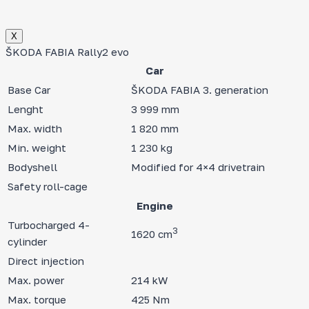
Х
ŠKODA FABIA Rally2 evo
Car
Base Car
ŠKODA FABIA 3. generation
Lenght
3 999 mm
Max. width
1 820 mm
Min. weight
1 230 kg
Bodyshell
Modified for 4×4 drivetrain
Safety roll-cage
Engine
Turbocharged 4-
3
1620 cm
cylinder
Direct injection
Max. power
214 kW
Max. torque
425 Nm