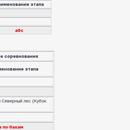
аименование этапа
абс
е соревнования
менование этапа
я Северный лес (Кубок
а по бахам