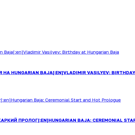
А HUNGARIAN BAJA[:EN]VLADIMIR VASILYEV: BIRTHDAY
АРКИЙ ПРОЛОГ[:EN]HUNGARIAN BAJA: CEREMONIAL STA