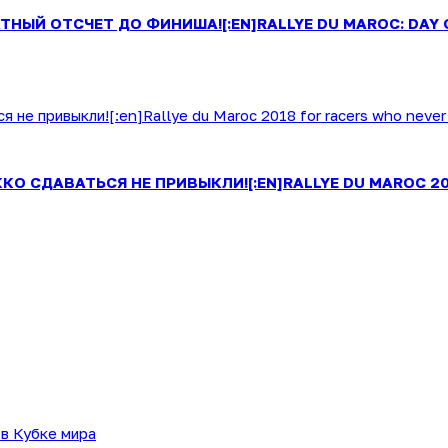
ТНЫЙ ОТСЧЕТ ДО ФИНИША![:EN]RALLYE DU MAROC: DAY 
ККО СДАВАТЬСЯ НЕ ПРИВЫКЛИ![:EN]RALLYE DU MAROC 20