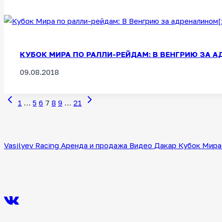
КУБОК МИРА ПО РАЛЛИ-РЕЙДАМ: В ВЕНГРИЮ ЗА АД
09.08.2018
Предыдущая
Следующая
Навигация
1
…
5
6
7
8
9
…
21
страница
страница
по
страницам
Vasilyev Racing
Аренда и продажа
Видео
Дакар
Кубок Мира