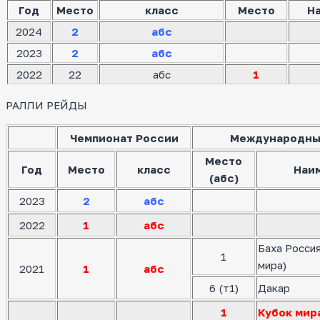
Год
Место
класс
Место
Н
2024
2
абс
2023
2
абс
2022
22
абс
1
РАЛЛИ РЕЙДЫ
Чемпионат России
Международны
Место
Год
Место
класс
Наи
(абс)
2023
2
абс
2022
1
абс
Баха Росси
1
мира)
2021
1
абс
6 (т1)
Дакар
1
Кубок мир