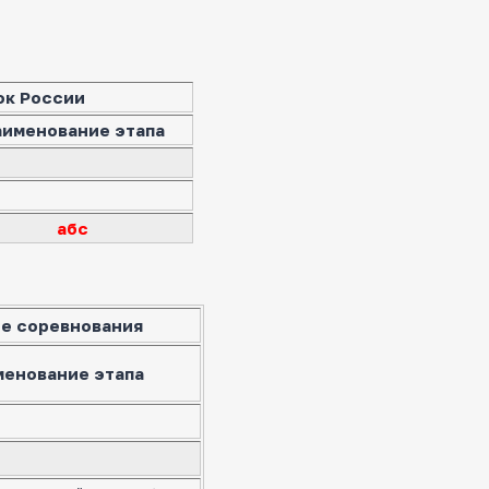
ок России
аименование этапа
абс
е соревнования
менование этапа