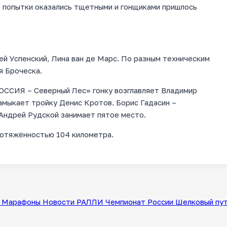
е попытки оказались тщетными и гонщиками пришлось
ей Успенский, Лина ван де Марс. По разным техническим
я Броческа.
ОССИЯ – Северный Лес» гонку возглавляет Владимир
амыкает тройку Денис Кротов. Борис Гадасин –
 Андрей Рудской занимает пятое место.
ротяжённостью 104 километра.
Марафоны
Новости
РАЛЛИ
Чемпионат России
Шелковый пу