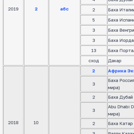
2019
2
абс
2
Баха Италии
5
Баха Испани
3
Баха Венгр
3
Баха Иорда
13
Баха Порта
сход
Дакар
2
Африка Эк
Баха Росси
3
мира)
2
Баха Дубай 
Abu Dhabi D
3
мира)
2018
10
2
Баха Катар 
3
Ралли Казах