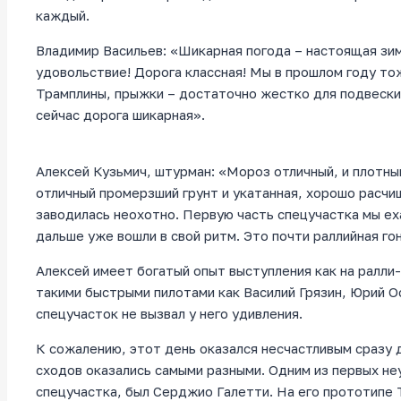
каждый.
Владимир Васильев: «Шикарная погода – настоящая зим
удовольствие! Дорога классная! Мы в прошлом году тож
Трамплины, прыжки – достаточно жестко для подвески 
сейчас дорога шикарная».
Алексей Кузьмич, штурман: «Мороз отличный, и плотный
отличный промерзший грунт и укатанная, хорошо расчи
заводилась неохотно. Первую часть спецучастка мы ех
дальше уже вошли в свой ритм. Это почти раллийная го
Алексей имеет богатый опыт выступления как на ралли-
такими быстрыми пилотами как Василий Грязин, Юрий О
спецучасток не вызвал у него удивления.
К сожалению, этот день оказался несчастливым сразу д
сходов оказались самыми разными. Одним из первых не
спецучастка, был Серджио Галетти. На его прототипе T