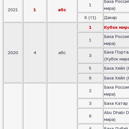
Баха Росси
1
мира)
2021
1
абс
6 (т1)
Дакар
1
Кубок мир
Баха Росси
1
мира)
Баха Порта
2020
4
абс
3
(Кубок мира
5
Баха Хейл (
6
Баха Хейл (
Баха Росси
2
мира)
3
Баха Катар 
Abu Dhabi D
6
мира)
4
Баха Дубай 