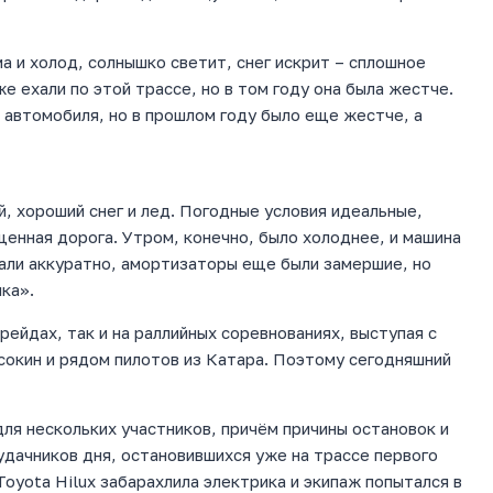
а и холод, солнышко светит, снег искрит – сплошное
е ехали по этой трассе, но в том году она была жестче.
автомобиля, но в прошлом году было еще жестче, а
, хороший снег и лед. Погодные условия идеальные,
щенная дорога. Утром, конечно, было холоднее, и машина
али аккуратно, амортизаторы еще были замершие, но
нка».
рейдах, так и на раллийных соревнованиях, выступая с
сокин и рядом пилотов из Катара. Поэтому сегодняшний
ля нескольких участников, причём причины остановок и
удачников дня, остановившихся уже на трассе первого
oyota Hilux забарахлила электрика и экипаж попытался в