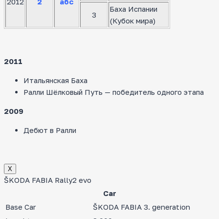
2012
2
абс
Баха Испании
3
(Кубок мира)
2011
Итальянская Баха
Ралли Шёлковый Путь — победитель одного этапа
2009
Дебют в Ралли
Х
ŠKODA FABIA Rally2 evo
Car
Base Car
ŠKODA FABIA 3. generation