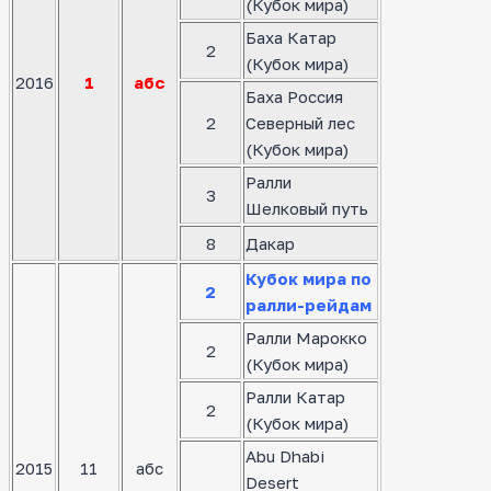
(Кубок мира)
Баха Катар
2
(Кубок мира)
2016
1
абс
Баха Россия
2
Северный лес
(Кубок мира)
Ралли
3
Шелковый путь
8
Дакар
Кубок мира по
2
ралли-рейдам
Ралли Марокко
2
(Кубок мира)
Ралли Катар
2
(Кубок мира)
Abu Dhabi
2015
11
абс
Desert