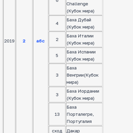
6
Challenge
(Кубок мира)
Баха Дубай
4
(Кубок мира)
Баха Италии
2
2019
2
абс
(Кубок мира)
Баха Испании
5
(Кубок мира)
Баха
3
Венгрии(Кубок
мира)
Баха Иордании
3
(Кубок мира)
Баха
13
Порталегре,
Португалия
сход
Дакар