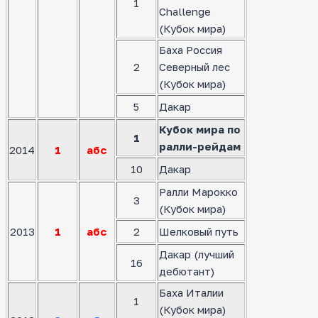
1
Challenge
(Кубок мира)
Баха Россия
2
Северный лес
(Кубок мира)
5
Дакар
Кубок мира по
1
ралли-рейдам
2014
1
абс
10
Дакар
Ралли Марокко
3
(Кубок мира)
2013
1
абс
2
Шелковый путь
Дакар (лучший
16
дебютант)
Баха Италии
1
(Кубок мира)