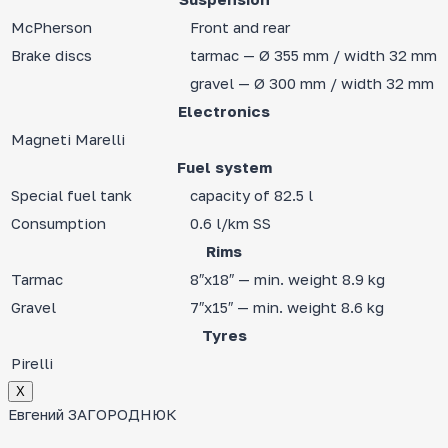
McPherson
Front and rear
Brake discs
tarmac — Ø 355 mm / width 32 mm
gravel — Ø 300 mm / width 32 mm
Electronics
Magneti Marelli
Fuel system
Special fuel tank
capacity of 82.5 l
Consumption
0.6 l/km SS
Rims
Tarmac
8″x18″ — min. weight 8.9 kg
Gravel
7″x15″ — min. weight 8.6 kg
Tyres
Pirelli
Х
Евгений ЗАГОРОДНЮК