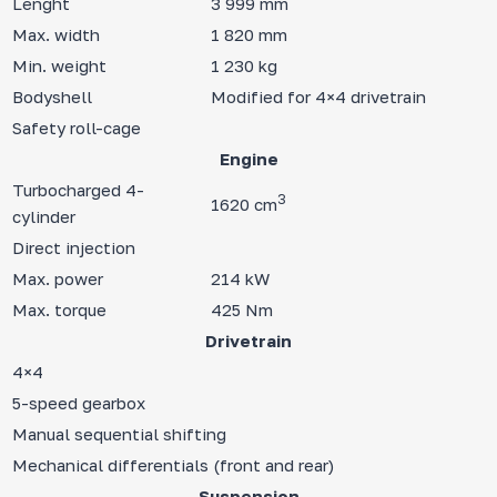
Lenght
3 999 mm
Max. width
1 820 mm
Min. weight
1 230 kg
Bodyshell
Modified for 4×4 drivetrain
Safety roll-cage
Engine
Turbocharged 4-
3
1620 cm
cylinder
Direct injection
Max. power
214 kW
Max. torque
425 Nm
Drivetrain
4×4
5-speed gearbox
Manual sequential shifting
Mechanical differentials (front and rear)
Suspension