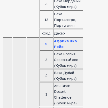
Баха Иордании
3
(Кубок мира)
Баха
13
Порталегре,
Португалия
сход
Дакар
Африка Эко
2
Рейс
Баха Россия
3
Северный лес
(Кубок мира)
Баха Дубай
2
(Кубок мира)
Abu Dhabi
Desert
3
Challenge
(Кубок мира)