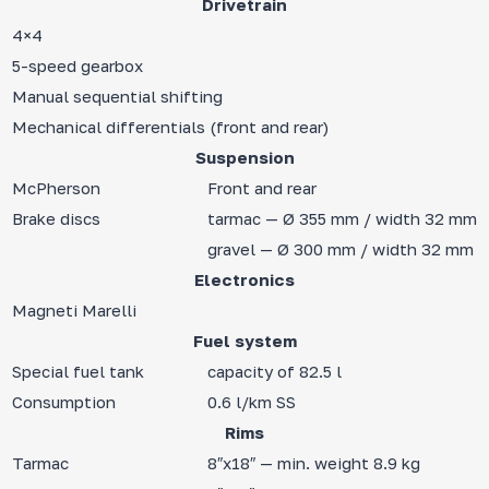
Drivetrain
4×4
5-speed gearbox
Manual sequential shifting
Mechanical differentials (front and rear)
Suspension
McPherson
Front and rear
Brake discs
tarmac — Ø 355 mm / width 32 mm
gravel — Ø 300 mm / width 32 mm
Electronics
Magneti Marelli
Fuel system
Special fuel tank
capacity of 82.5 l
Consumption
0.6 l/km SS
Rims
Tarmac
8″x18″ — min. weight 8.9 kg