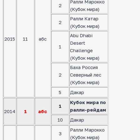
Ралли Марокко
2
(Кубок мира)
Ралли Катар
2
(Кубок мира)
Abu Dhabi
2015
11
абс
Desert
1
Challenge
(Кубок мира)
Баха Россия
2
Северный лес
(Кубок мира)
5
Дакар
Кубок мира по
1
ралли-рейдам
2014
1
абс
10
Дакар
Ралли Марокко
3
(Кубок мира)