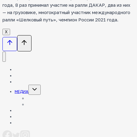
года, 8 раз принимал участие на ралли ДАКАР, два из них
— на грузовике, многократный участник международного
ралли «Шелковый путь», чемпион России 2021 года.
Х
НОВОСТИ
КОМАНДА
ТЕХНИКА
Toggle
МЕДИА
child
menu
ФОТО
ВИДЕО
ЭНЦИКЛОПЕДИЯ РАЛЛИ-РЕЙДОВ
ПАРТНЕРЫ
КОНТАКТЫ