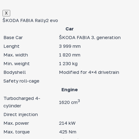
Х
ŠKODA FABIA Rally2 evo
Car
Base Car
ŠKODA FABIA 3. generation
Lenght
3 999 mm
Max. width
1 820 mm
Min. weight
1 230 kg
Bodyshell
Modified for 4×4 drivetrain
Safety roll-cage
Engine
Turbocharged 4-
3
1620 cm
cylinder
Direct injection
Max. power
214 kW
Max. torque
425 Nm