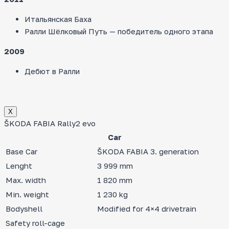
Итальянская Баха
Ралли Шёлковый Путь — победитель одного этапа
2009
Дебют в Ралли
Х
ŠKODA FABIA Rally2 evo
Car
Base Car
ŠKODA FABIA 3. generation
Lenght
3 999 mm
Max. width
1 820 mm
Min. weight
1 230 kg
Bodyshell
Modified for 4×4 drivetrain
Safety roll-cage