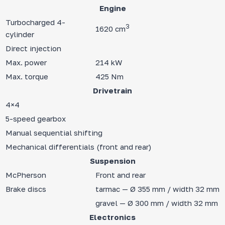
Engine
Turbocharged 4-
3
1620 cm
cylinder
Direct injection
Max. power
214 kW
Max. torque
425 Nm
Drivetrain
4×4
5-speed gearbox
Manual sequential shifting
Mechanical differentials (front and rear)
Suspension
McPherson
Front and rear
Brake discs
tarmac — Ø 355 mm / width 32 mm
gravel — Ø 300 mm / width 32 mm
Electronics