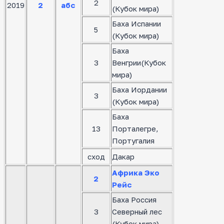
2
2019
2
абс
(Кубок мира)
Баха Испании
5
(Кубок мира)
Баха
3
Венгрии(Кубок
мира)
Баха Иордании
3
(Кубок мира)
Баха
13
Порталегре,
Португалия
сход
Дакар
Африка Эко
2
Рейс
Баха Россия
3
Северный лес
(Кубок мира)