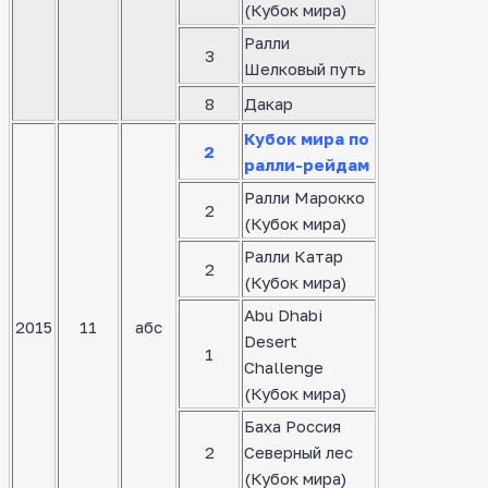
(Кубок мира)
Ралли
3
Шелковый путь
8
Дакар
Кубок мира по
2
ралли-рейдам
Ралли Марокко
2
(Кубок мира)
Ралли Катар
2
(Кубок мира)
Abu Dhabi
2015
11
абс
Desert
1
Challenge
(Кубок мира)
Баха Россия
2
Северный лес
(Кубок мира)