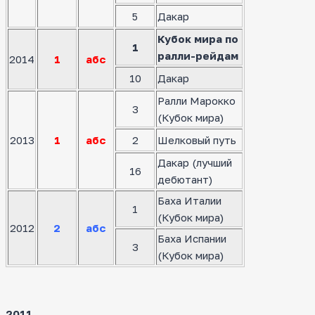
5
Дакар
Кубок мира по
1
ралли-рейдам
2014
1
абс
10
Дакар
Ралли Марокко
3
(Кубок мира)
2013
1
абс
2
Шелковый путь
Дакар (лучший
16
дебютант)
Баха Италии
1
(Кубок мира)
2012
2
абс
Баха Испании
3
(Кубок мира)
2011