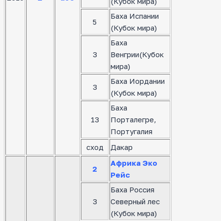
(Кубок мира)
Баха Испании
5
(Кубок мира)
Баха
3
Венгрии(Кубок
мира)
Баха Иордании
3
(Кубок мира)
Баха
13
Порталегре,
Португалия
сход
Дакар
Африка Эко
2
Рейс
Баха Россия
3
Северный лес
(Кубок мира)