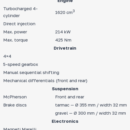
Engine
Turbocharged 4-
3
1620 cm
cylinder
Direct injection
Max. power
214 kW
Max. torque
425 Nm
Drivetrain
4×4
5-speed gearbox
Manual sequential shifting
Mechanical differentials (front and rear)
Suspension
McPherson
Front and rear
Brake discs
tarmac — Ø 355 mm / width 32 mm
gravel — Ø 300 mm / width 32 mm
Electronics
Magneti Marelli