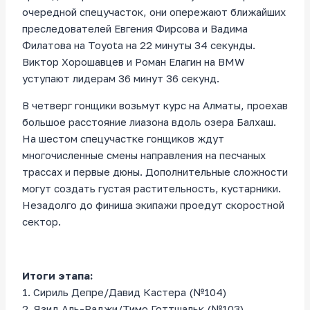
очередной спецучасток, они опережают ближайших
преследователей Евгения Фирсова и Вадима
Филатова на Toyota на 22 минуты 34 секунды.
Виктор Хорошавцев и Роман Елагин на BMW
уступают лидерам 36 минут 36 секунд.
В четверг гонщики возьмут курс на Алматы, проехав
большое расстояние лиазона вдоль озера Балхаш.
На шестом спецучастке гонщиков ждут
многочисленные смены направления на песчаных
трассах и первые дюны. Дополнительные сложности
могут создать густая растительность, кустарники.
Незадолго до финиша экипажи проедут скоростной
сектор.
Итоги этапа:
1. Сириль Депре/Давид Кастера (№104)
2. Язид Аль-Раджи/Тимо Готтшальк (№103)