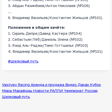
3. Айдын Рахимбаев/Антон Николаев (№106)
…
6. Владимир Васильев/Константин Жильцов (№101)
Положение в общем зачёте:
1. Сириль Депре/Давид Кастера (№104)
2. Себастьян Лёб/Даниэль Элена (№102)
3. Язид Аль-Раджи/Тимо Готтшальк (№103)
4. Владимир Васильев/Константин Жильцов (№101)
Метки
#
Шелковый путь
записи:
Vasilyev Racing
Аренда и продажа
Видео
Дакар
Кубок
Мира
Марафоны
Новости
РАЛЛИ
Чемпионат России
Шелковый путь