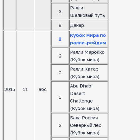
Ралли
3
Шелковый путь
8
Дакар
Кубок мира по
2
ралли-рейдам
Ралли Марокко
2
(Кубок мира)
Ралли Катар
2
(Кубок мира)
Abu Dhabi
2015
11
абс
Desert
1
Challenge
(Кубок мира)
Баха Россия
2
Северный лес
(Кубок мира)