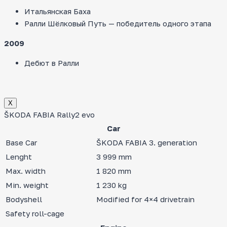
Итальянская Баха
Ралли Шёлковый Путь — победитель одного этапа
2009
Дебют в Ралли
Х
ŠKODA FABIA Rally2 evo
Car
Base Car
ŠKODA FABIA 3. generation
Lenght
3 999 mm
Max. width
1 820 mm
Min. weight
1 230 kg
Bodyshell
Modified for 4×4 drivetrain
Safety roll-cage