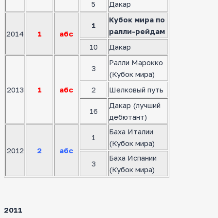
5
Дакар
Кубок мира по
1
ралли-рейдам
2014
1
абс
10
Дакар
Ралли Марокко
3
(Кубок мира)
2013
1
абс
2
Шелковый путь
Дакар (лучший
16
дебютант)
Баха Италии
1
(Кубок мира)
2012
2
абс
Баха Испании
3
(Кубок мира)
2011