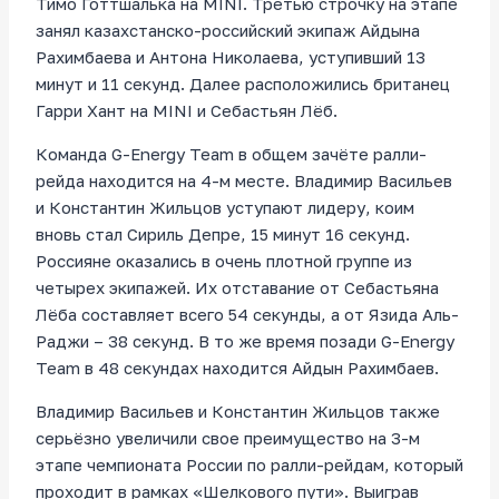
Тимо Готтшалька на MINI. Третью строчку на этапе
занял казахстанско-российский экипаж Айдына
Рахимбаева и Антона Николаева, уступивший 13
минут и 11 секунд. Далее расположились британец
Гарри Хант на MINI и Себастьян Лёб.
Команда G-Energy Team в общем зачёте ралли-
рейда находится на 4-м месте. Владимир Васильев
и Константин Жильцов уступают лидеру, коим
вновь стал Сириль Депре, 15 минут 16 секунд.
Россияне оказались в очень плотной группе из
четырех экипажей. Их отставание от Себастьяна
Лёба составляет всего 54 секунды, а от Язида Аль-
Раджи – 38 секунд. В то же время позади G-Energy
Team в 48 секундах находится Айдын Рахимбаев.
Владимир Васильев и Константин Жильцов также
серьёзно увеличили свое преимущество на 3-м
этапе чемпионата России по ралли-рейдам, который
проходит в рамках «Шелкового пути». Выиграв