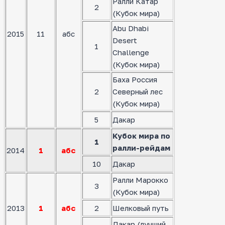
Ралли Катар
2
(Кубок мира)
Abu Dhabi
2015
11
абс
Desert
1
Challenge
(Кубок мира)
Баха Россия
2
Северный лес
(Кубок мира)
5
Дакар
Кубок мира по
1
ралли-рейдам
2014
1
абс
10
Дакар
Ралли Марокко
3
(Кубок мира)
2013
1
абс
2
Шелковый путь
Дакар (лучший