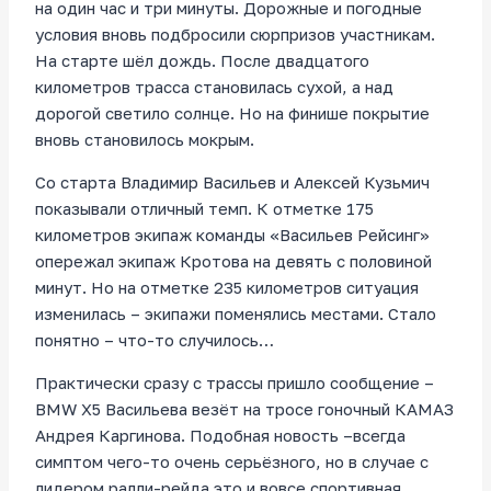
на один час и три минуты. Дорожные и погодные
условия вновь подбросили сюрпризов участникам.
На старте шёл дождь. После двадцатого
километров трасса становилась сухой, а над
дорогой светило солнце. Но на финише покрытие
вновь становилось мокрым.
Со старта Владимир Васильев и Алексей Кузьмич
показывали отличный темп. К отметке 175
километров экипаж команды «Васильев Рейсинг»
опережал экипаж Кротова на девять с половиной
минут. Но на отметке 235 километров ситуация
изменилась – экипажи поменялись местами. Стало
понятно – что-то случилось…
Практически сразу с трассы пришло сообщение –
BMW X5 Васильева везёт на тросе гоночный КАМАЗ
Андрея Каргинова. Подобная новость –всегда
симптом чего-то очень серьёзного, но в случае с
лидером ралли-рейда это и вовсе спортивная