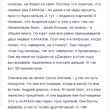
конечно, не борются сами. Потому что понятно, что
первые два КАМАЗа – их даже и не надо просить,
просто было нельзя. А тут – Андрюха Каргинов! Я
понимал, что Андрюха едет и уже у него там час
пенализации было, –даже больше, по моему – в
общем много. Он едет уже все равно прикрывашкой
двух первых КАМАЗов. Поэтому я и попросил, когда
понял, что, наверное, не откажут. Они говорят:
«Как год начнешь, так его, наверное, и проведешь».
Они же меня на подиум на «Дакаре» в этом году
вытаскивали. Зацепились и поехали дальше. И так
вот 90 километров.
Сначала мы на своем тросе поехали – у нас он чуть
покороче. Но они его порвали, когда в какой то яме
встали. Андрей дернул, и все. Второй трос, это уже
железяку прицепили. И они вырвали нам пол машины!
Это у «КАМАЗ-мастера» трос крепкий. Они болты
вырвали, и часть трубы другой какой-то там