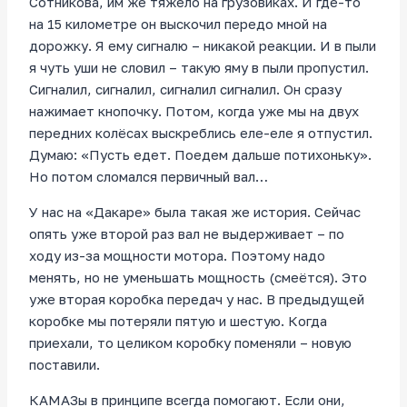
Сотникова, им же тяжело на грузовиках. И где-то
на 15 километре он выскочил передо мной на
дорожку. Я ему сигналю – никакой реакции. И в пыли
я чуть уши не словил – такую яму в пыли пропустил.
Сигналил, сигналил, сигналил сигналил. Он сразу
нажимает кнопочку. Потом, когда уже мы на двух
передних колёсах выскреблись еле-еле я отпустил.
Думаю: «Пусть едет. Поедем дальше потихоньку».
Но потом сломался первичный вал…
У нас на «Дакаре» была такая же история. Сейчас
опять уже второй раз вал не выдерживает – по
ходу из-за мощности мотора. Поэтому надо
менять, но не уменьшать мощность (смеётся). Это
уже вторая коробка передач у нас. В предыдущей
коробке мы потеряли пятую и шестую. Когда
приехали, то целиком коробку поменяли – новую
поставили.
КАМАЗы в принципе всегда помогают. Если они,