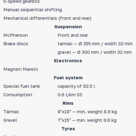
5-speed gearbox
Manual sequential shifting
Mechanical differentials (front and rear)
Suspension
McPherson
Front and rear
Brake discs
tarmac — Ø 355 mm / width 32 mm
gravel — Ø 300 mm / width 32 mm
Electronics
Magneti Marelli
Fuel system
Special fuel tank
capacity of 82.5 l
Consumption
0.6 l/km SS
Rims
Tarmac
8″x18″ — min. weight 8.9 kg
Gravel
7″x15″ — min. weight 8.6 kg
Tyres