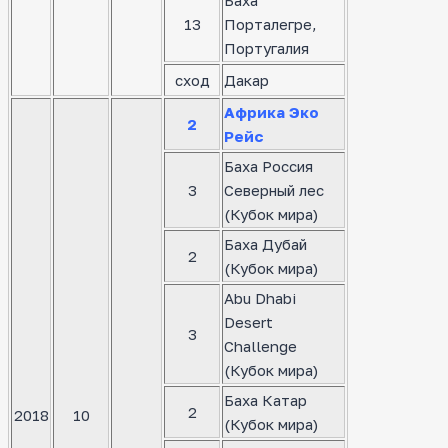
Баха
13
Порталегре,
Португалия
сход
Дакар
Африка Эко
2
Рейс
Баха Россия
3
Северный лес
(Кубок мира)
Баха Дубай
2
(Кубок мира)
Abu Dhabi
Desert
3
Challenge
(Кубок мира)
Баха Катар
2
2018
10
(Кубок мира)