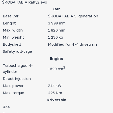
ŠKODA FABIA Rally2 evo
Car
Base Car
ŠKODA FABIA 3. generation
Lenght
3 999 mm
Max. width
1 820 mm
Min. weight
1 230 kg
Bodyshell
Modified for 4×4 drivetrain
Safety roll-cage
Engine
Turbocharged 4-
3
1620 cm
cylinder
Direct injection
Max. power
214 kW
Max. torque
425 Nm
Drivetrain
4×4