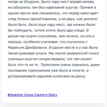
нигде не блудили. Было пару мест вправо-влево,
но обошлись там без нарезания кругов. Причем в
одном месте мне показалось, что перед нами идет
след только одной машины, а не двух, как должно
было быть. Было еще пару мест, где можно было
бы поблудить, потом опять было два следа. В
дюнах мы ехали спокойнее, чем можно, но это и
хорошо, особенно учитывая, что случилось с
Мареком Дамбровски. В одном месте и у нас была
такая красивая штука. Мы после эмиратской гонки
спинным мозгом почувствовали, что там может
быть что-то не то. Тормозили очень серьезно, даже
последнее торможение уже было в полете, а
дотормаживали задними колесами за дюну.
Метки
#
Sealine Cross Country Rally
записи: