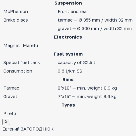
Suspension
McPherson
Front and rear
Brake discs
tarmac — Ø 355 mm / width 32 mm
gravel — Ø 300 mm / width 32 mm
Electronics
Magneti Marelli
Fuel system
Special fuel tank
capacity of 82.5 l
Consumption
0.6 l/km SS
Rims
Tarmac
8″x18″ — min. weight 8.9 kg
Gravel
7″x15″ — min. weight 8.6 kg
Tyres
Pirelli
Х
Евгений ЗАГОРОДНЮК