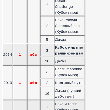
Desert
1
Challenge
(Кубок мира)
Баха Россия
2
Северный лес
(Кубок мира)
5
Дакар
Кубок мира по
1
ралли-рейдам
2014
1
абс
10
Дакар
Ралли Марокко
3
(Кубок мира)
2013
1
абс
2
Шелковый путь
Дакар (лучший
16
дебютант)
Баха Италии
1
(Кубок мира)