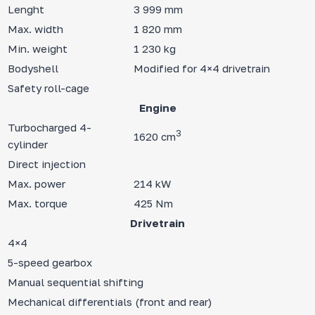
Lenght
3 999 mm
Max. width
1 820 mm
Min. weight
1 230 kg
Bodyshell
Modified for 4×4 drivetrain
Safety roll-cage
Engine
Turbocharged 4-
3
1620 cm
cylinder
Direct injection
Max. power
214 kW
Max. torque
425 Nm
Drivetrain
4×4
5-speed gearbox
Manual sequential shifting
Mechanical differentials (front and rear)