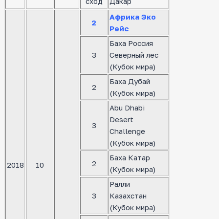
сход
Дакар
Африка Эко
2
Рейс
Баха Россия
3
Северный лес
(Кубок мира)
Баха Дубай
2
(Кубок мира)
Abu Dhabi
Desert
3
Challenge
(Кубок мира)
Баха Катар
2
2018
10
(Кубок мира)
Ралли
3
Казахстан
(Кубок мира)