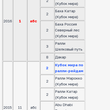
2
(Кубок мира)
Баха Катар
2
(Кубок мира)
2016
1
абс
Баха Россия
2
Северный лес
(Кубок мира)
Ралли
3
Шелковый путь
8
Дакар
Кубок мира по
2
ралли-рейдам
Ралли Марокко
2
(Кубок мира)
Ралли Катар
2
(Кубок мира)
Abu Dhabi
2015
11
абс