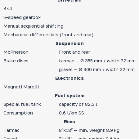
4×4
5-speed gearbox
Manual sequential shifting
Mechanical differentials (front and rear)
Suspension
McPherson
Front and rear
Brake discs
tarmac — Ø 355 mm / width 32 mm
gravel — Ø 300 mm / width 32 mm
Electronics
Magneti Marelli
Fuel system
Special fuel tank
capacity of 82.5 l
Consumption
0.6 l/km SS
Rims
Tarmac
8″x18″ — min. weight 8.9 kg
Gravel
7″x15″ — min. weight 8.6 kg