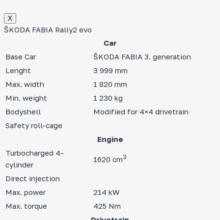
Х
ŠKODA FABIA Rally2 evo
Car
Base Car
ŠKODA FABIA 3. generation
Lenght
3 999 mm
Max. width
1 820 mm
Min. weight
1 230 kg
Bodyshell
Modified for 4×4 drivetrain
Safety roll-cage
Engine
Turbocharged 4-
3
1620 cm
cylinder
Direct injection
Max. power
214 kW
Max. torque
425 Nm
Drivetrain