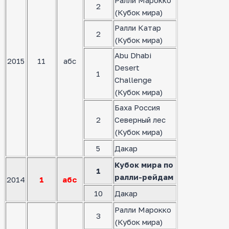
Ралли Марокко
2
(Кубок мира)
Ралли Катар
2
(Кубок мира)
Abu Dhabi
2015
11
абс
Desert
1
Challenge
(Кубок мира)
Баха Россия
2
Северный лес
(Кубок мира)
5
Дакар
Кубок мира по
1
ралли-рейдам
2014
1
абс
10
Дакар
Ралли Марокко
3
(Кубок мира)