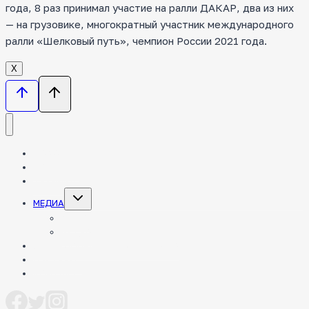
года, 8 раз принимал участие на ралли ДАКАР, два из них
— на грузовике, многократный участник международного
ралли «Шелковый путь», чемпион России 2021 года.
Х
НОВОСТИ
КОМАНДА
ТЕХНИКА
Toggle
МЕДИА
child
menu
ФОТО
ВИДЕО
ЭНЦИКЛОПЕДИЯ РАЛЛИ-РЕЙДОВ
ПАРТНЕРЫ
КОНТАКТЫ