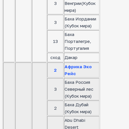
3
Венгрии(Кубок
мира)
Баха Иордании
3
(Кубок мира)
Баха
13
Порталегре,
Португалия
сход
Дакар
Африка Эко
2
Рейс
Баха Россия
3
Северный лес
(Кубок мира)
Баха Дубай
2
(Кубок мира)
Abu Dhabi
Desert