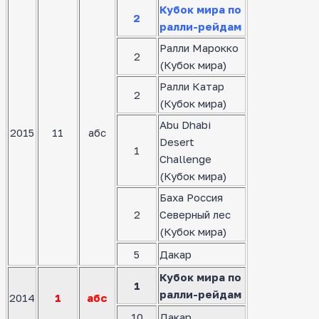
Кубок мира по
2
ралли-рейдам
Ралли Марокко
2
(Кубок мира)
Ралли Катар
2
(Кубок мира)
Abu Dhabi
2015
11
абс
Desert
1
Challenge
(Кубок мира)
Баха Россия
2
Северный лес
(Кубок мира)
5
Дакар
Кубок мира по
1
ралли-рейдам
2014
1
абс
10
Дакар