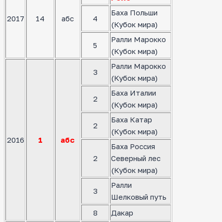
Баха Польши
2017
14
абс
4
(Кубок мира)
Ралли Марокко
5
(Кубок мира)
Ралли Марокко
3
(Кубок мира)
Баха Италии
2
(Кубок мира)
Баха Катар
2
(Кубок мира)
2016
1
абс
Баха Россия
2
Северный лес
(Кубок мира)
Ралли
3
Шелковый путь
8
Дакар