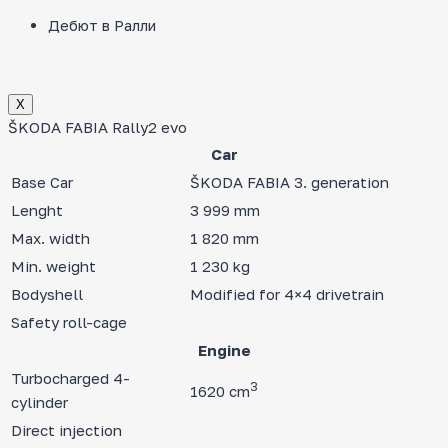
Дебют в Ралли
Х
ŠKODA FABIA Rally2 evo
Car
Base Car
ŠKODA FABIA 3. generation
Lenght
3 999 mm
Max. width
1 820 mm
Min. weight
1 230 kg
Bodyshell
Modified for 4×4 drivetrain
Safety roll-cage
Engine
Turbocharged 4-
3
1620 cm
cylinder
Direct injection