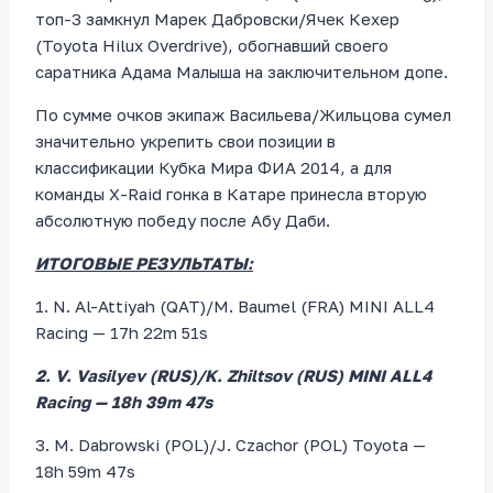
топ-3 замкнул Марек Дабровски/Ячек Кехер
(Toyota Hilux Overdrive), обогнавший своего
саратника Адама Малыша на заключительном допе.
По сумме очков экипаж Васильева/Жильцова сумел
значительно укрепить свои позиции в
классификации Кубка Мира ФИА 2014, а для
команды X-Raid гонка в Катаре принесла вторую
абсолютную победу после Абу Даби.
ИТОГОВЫЕ РЕЗУЛЬТАТЫ:
1. N. Al-Attiyah (QAT)/M. Baumel (FRA) MINI ALL4
Racing — 17h 22m 51s
2. V. Vasilyev (RUS)/K. Zhiltsov (RUS) MINI ALL4
Racing — 18h 39m 47s
3. M. Dabrowski (POL)/J. Czachor (POL) Toyota —
18h 59m 47s