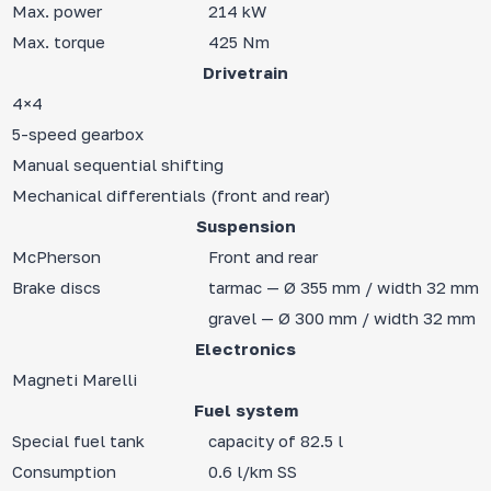
Max. power
214 kW
Max. torque
425 Nm
Drivetrain
4×4
5-speed gearbox
Manual sequential shifting
Mechanical differentials (front and rear)
Suspension
McPherson
Front and rear
Brake discs
tarmac — Ø 355 mm / width 32 mm
gravel — Ø 300 mm / width 32 mm
Electronics
Magneti Marelli
Fuel system
Special fuel tank
capacity of 82.5 l
Consumption
0.6 l/km SS