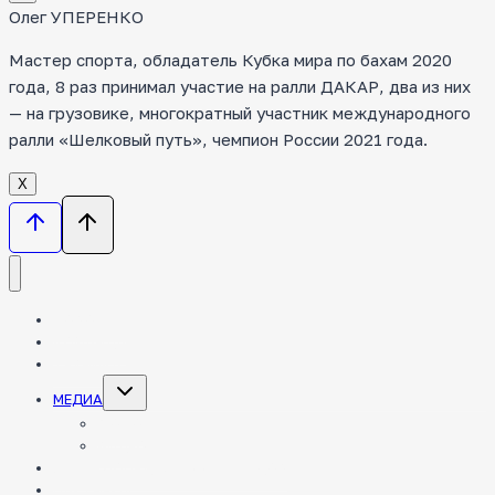
Олег УПЕРЕНКО
Мастер спорта, обладатель Кубка мира по бахам 2020
года, 8 раз принимал участие на ралли ДАКАР, два из них
— на грузовике, многократный участник международного
ралли «Шелковый путь», чемпион России 2021 года.
Х
НОВОСТИ
КОМАНДА
ТЕХНИКА
Toggle
МЕДИА
child
menu
ФОТО
ВИДЕО
ЭНЦИКЛОПЕДИЯ РАЛЛИ-РЕЙДОВ
ПАРТНЕРЫ