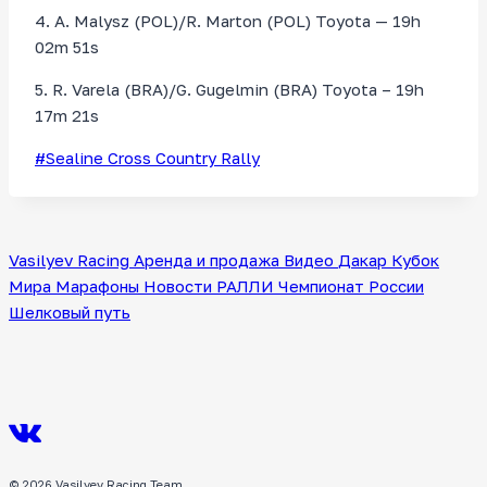
4. A. Malysz (POL)/R. Marton (POL) Toyota — 19h
02m 51s
5. R. Varela (BRA)/G. Gugelmin (BRA) Toyota – 19h
17m 21s
Метки
#
Sealine Cross Country Rally
записи:
Vasilyev Racing
Аренда и продажа
Видео
Дакар
Кубок
Мира
Марафоны
Новости
РАЛЛИ
Чемпионат России
Шелковый путь
© 2026 Vasilyev Racing Team