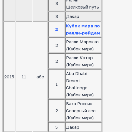
3
Шелковый путь
8
Дакар
Кубок мира по
2
ралли-рейдам
Ралли Марокко
2
(Кубок мира)
Ралли Катар
2
(Кубок мира)
Abu Dhabi
2015
11
абс
Desert
1
Challenge
(Кубок мира)
Баха Россия
2
Северный лес
(Кубок мира)
5
Дакар