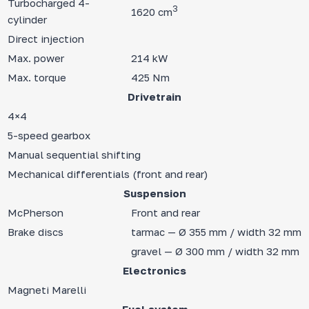
Turbocharged 4-
3
1620 cm
cylinder
Direct injection
Max. power
214 kW
Max. torque
425 Nm
Drivetrain
4×4
5-speed gearbox
Manual sequential shifting
Mechanical differentials (front and rear)
Suspension
McPherson
Front and rear
Brake discs
tarmac — Ø 355 mm / width 32 mm
gravel — Ø 300 mm / width 32 mm
Electronics
Magneti Marelli