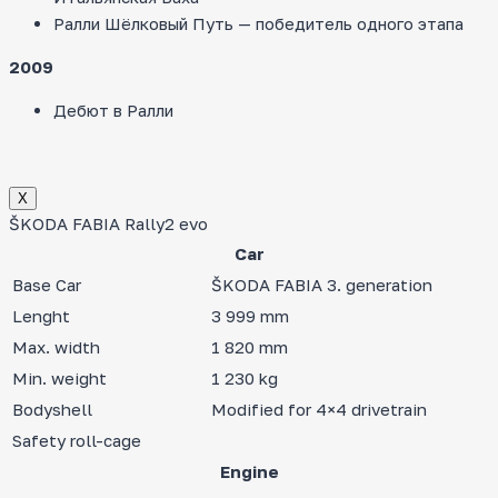
Ралли Шёлковый Путь — победитель одного этапа
2009
Дебют в Ралли
Х
ŠKODA FABIA Rally2 evo
Car
Base Car
ŠKODA FABIA 3. generation
Lenght
3 999 mm
Max. width
1 820 mm
Min. weight
1 230 kg
Bodyshell
Modified for 4×4 drivetrain
Safety roll-cage
Engine