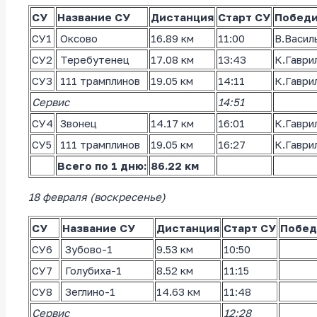
СУ
Название СУ
Дистанция
Старт СУ
Победи
СУ1
Оксово
16.89 км
11:00
В.Васил
СУ2
Теребутенец
17.08 км
13:43
К.Гаври
СУ3
111 трамплинов
19.05 км
14:11
К.Гаври
Сервис
14:51
СУ4
Звонец
14.17 км
16:01
К.Гаври
СУ5
111 трамплинов
19.05 км
16:27
К.Гаври
Всего по 1 дню:
86.22 км
18 февраля (воскресенье)
СУ
Название СУ
Дистанция
Старт СУ
Побед
СУ6
Зубово-1
9.53 км
10:50
СУ7
Голубиха-1
8.52 км
11:15
СУ8
Зеглино-1
14.63 км
11:48
Сервис
12:28