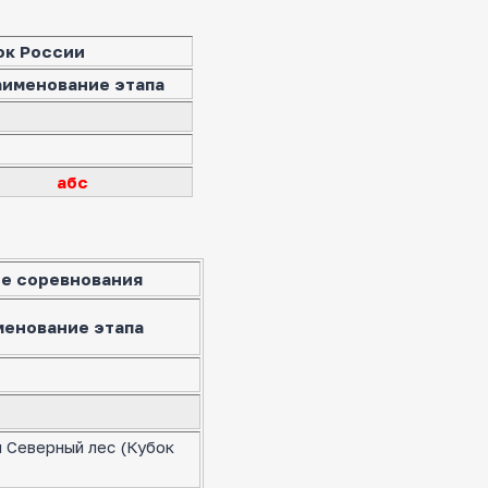
ок России
аименование этапа
абс
е соревнования
менование этапа
я Северный лес (Кубок