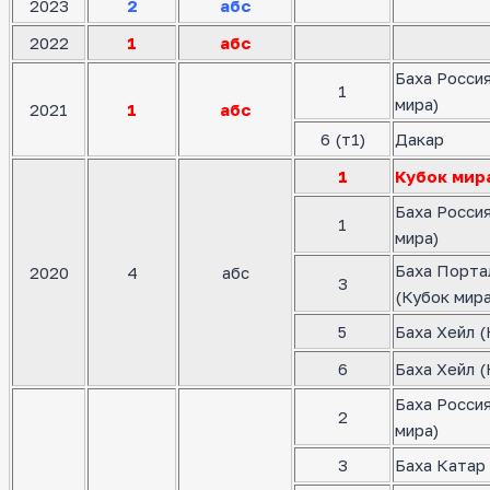
2023
2
абс
2022
1
абс
Баха Росси
1
мира)
2021
1
абс
6 (т1)
Дакар
1
Кубок мир
Баха Росси
1
мира)
Баха Порта
2020
4
абс
3
(Кубок мира
5
Баха Хейл (
6
Баха Хейл (
Баха Росси
2
мира)
3
Баха Катар 