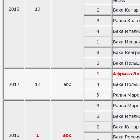
2018
10
2
Баха Катар 
3
Ралли Казах
4
Баха Италии
1
Баха Испани
3
Баха Венгри
3
Баха Польш
1
Африка Эк
2017
14
абс
4
Баха Польш
5
Ралли Маро
3
Ралли Маро
2
Баха Италии
2
Баха Катар 
2016
1
абс
Баха Росси