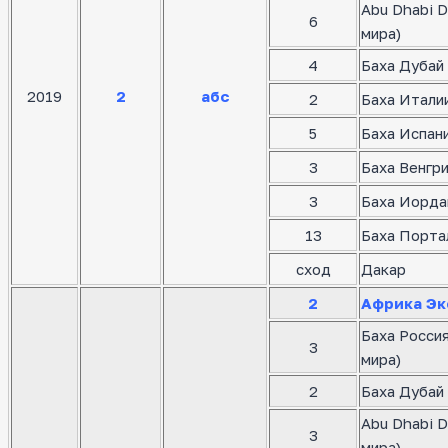
Abu Dhabi D
6
мира)
4
Баха Дубай 
2019
2
абс
2
Баха Италии
5
Баха Испани
3
Баха Венгр
3
Баха Иорда
13
Баха Порта
сход
Дакар
2
Африка Эк
Баха Росси
3
мира)
2
Баха Дубай 
Abu Dhabi D
3
мира)