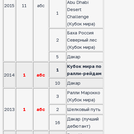
Abu Dhabi
2015
11
абс
Desert
1
Challenge
(Кубок мира)
Баха Россия
2
Северный лес
(Кубок мира)
5
Дакар
Кубок мира по
1
ралли-рейдам
2014
1
абс
10
Дакар
Ралли Марокко
3
(Кубок мира)
2013
1
абс
2
Шелковый путь
Дакар (лучший
16
дебютант)