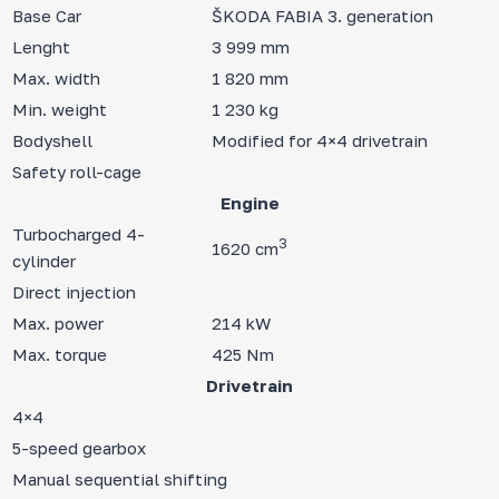
Base Car
ŠKODA FABIA 3. generation
Lenght
3 999 mm
Max. width
1 820 mm
Min. weight
1 230 kg
Bodyshell
Modified for 4×4 drivetrain
Safety roll-cage
Engine
Turbocharged 4-
3
1620 cm
cylinder
Direct injection
Max. power
214 kW
Max. torque
425 Nm
Drivetrain
4×4
5-speed gearbox
Manual sequential shifting