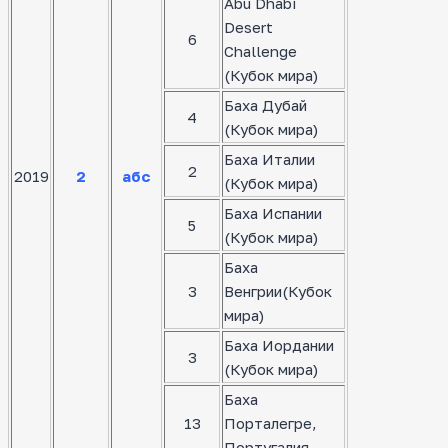
Abu Dhabi
Desert
6
Challenge
(Кубок мира)
Баха Дубай
4
(Кубок мира)
Баха Италии
2
2019
2
абс
(Кубок мира)
Баха Испании
5
(Кубок мира)
Баха
3
Венгрии(Кубок
мира)
Баха Иордании
3
(Кубок мира)
Баха
13
Порталегре,
Португалия