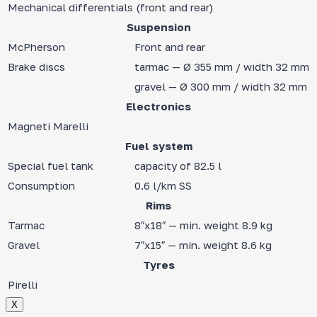
Mechanical differentials (front and rear)
Suspension
McPherson
Front and rear
Brake discs
tarmac — Ø 355 mm / width 32 mm
gravel — Ø 300 mm / width 32 mm
Electronics
Magneti Marelli
Fuel system
Special fuel tank
capacity of 82.5 l
Consumption
0.6 l/km SS
Rims
Tarmac
8″x18″ — min. weight 8.9 kg
Gravel
7″x15″ — min. weight 8.6 kg
Tyres
Pirelli
Х