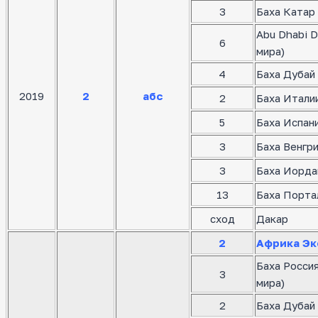
3
Баха Катар 
Abu Dhabi D
6
мира)
4
Баха Дубай 
2019
2
абс
2
Баха Италии
5
Баха Испани
3
Баха Венгр
3
Баха Иорда
13
Баха Порта
сход
Дакар
2
Африка Эк
Баха Росси
3
мира)
2
Баха Дубай 