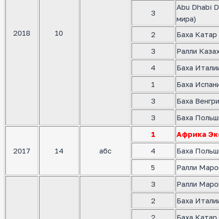
Abu Dhabi D
3
мира)
2018
10
2
Баха Катар 
3
Ралли Казах
4
Баха Италии
1
Баха Испани
3
Баха Венгри
3
Баха Польш
1
Африка Эк
2017
14
абс
4
Баха Польш
5
Ралли Маро
3
Ралли Маро
2
Баха Италии
2
Баха Катар 