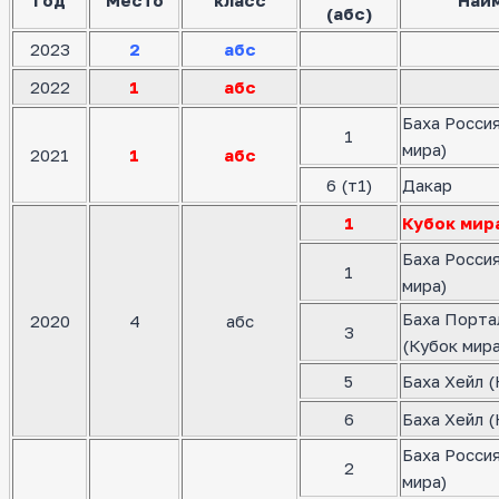
(абс)
2023
2
абс
2022
1
абс
Баха Росси
1
мира)
2021
1
абс
6 (т1)
Дакар
1
Кубок мир
Баха Росси
1
мира)
Баха Порта
2020
4
абс
3
(Кубок мира
5
Баха Хейл (
6
Баха Хейл (
Баха Росси
2
мира)