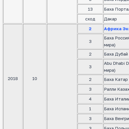
13
Баха Порта
сход
Дакар
2
Африка Эк
Баха Росси
3
мира)
2
Баха Дубай 
Abu Dhabi D
3
мира)
2018
10
2
Баха Катар 
3
Ралли Казах
4
Баха Италии
1
Баха Испани
3
Баха Венгри
3
Баха Польш