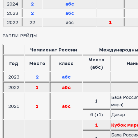
2024
2
абс
2023
2
абс
2022
22
абс
1
РАЛЛИ РЕЙДЫ
Чемпионат России
Международны
Место
Год
Место
класс
Наи
(абс)
2023
2
абс
2022
1
абс
Баха Росси
1
мира)
2021
1
абс
6 (т1)
Дакар
1
Кубок мир
Баха Росси