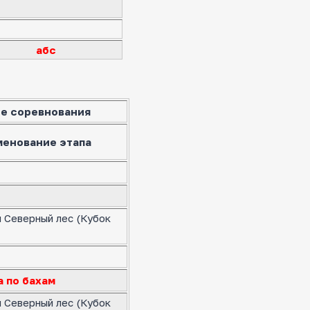
абс
е соревнования
менование этапа
я Северный лес (Кубок
а по бахам
я Северный лес (Кубок