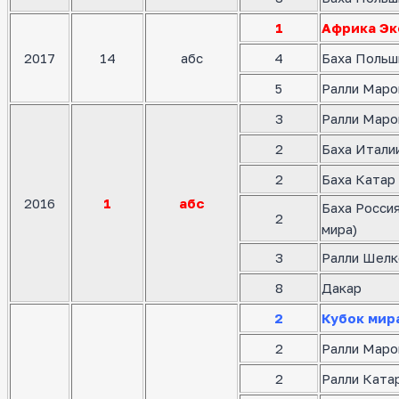
1
Африка Эк
2017
14
абс
4
Баха Польш
5
Ралли Маро
3
Ралли Маро
2
Баха Италии
2
Баха Катар 
2016
1
абс
Баха Росси
2
мира)
3
Ралли Шелк
8
Дакар
2
Кубок мир
2
Ралли Маро
2
Ралли Катар