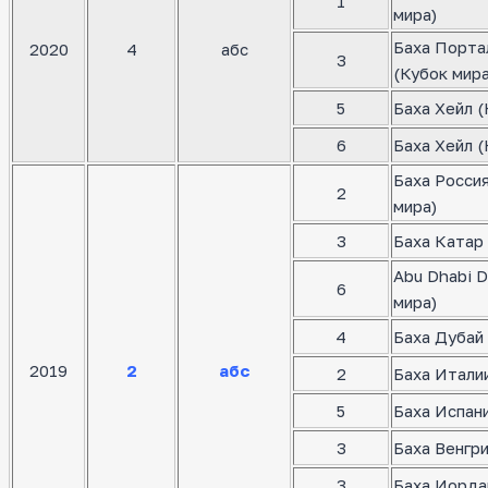
1
мира)
Баха Порта
2020
4
абс
3
(Кубок мира
5
Баха Хейл (
6
Баха Хейл (
Баха Росси
2
мира)
3
Баха Катар 
Abu Dhabi D
6
мира)
4
Баха Дубай 
2019
2
абс
2
Баха Италии
5
Баха Испани
3
Баха Венгр
3
Баха Иорда