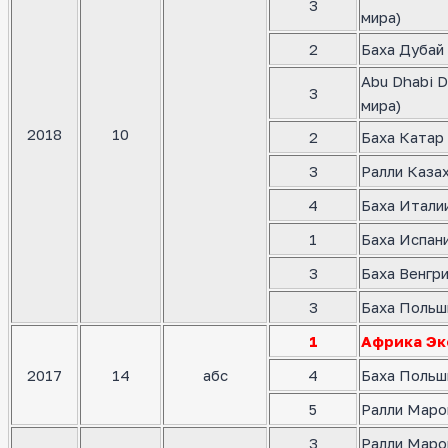
3
мира)
2
Баха Дубай 
Abu Dhabi D
3
мира)
2018
10
2
Баха Катар 
3
Ралли Казах
4
Баха Италии
1
Баха Испани
3
Баха Венгри
3
Баха Польш
1
Африка Эк
2017
14
абс
4
Баха Польш
5
Ралли Маро
3
Ралли Маро