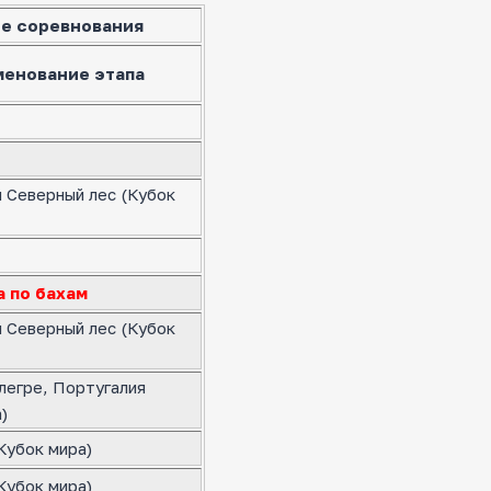
е соревнования
менование этапа
я Северный лес (Кубок
а по бахам
я Северный лес (Кубок
легре, Португалия
)
Кубок мира)
Кубок мира)