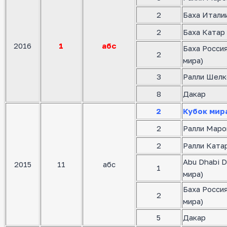
2
Баха Италии
2
Баха Катар 
2016
1
абс
Баха Росси
2
мира)
3
Ралли Шелк
8
Дакар
2
Кубок мир
2
Ралли Маро
2
Ралли Катар
Abu Dhabi D
2015
11
абс
1
мира)
Баха Росси
2
мира)
5
Дакар