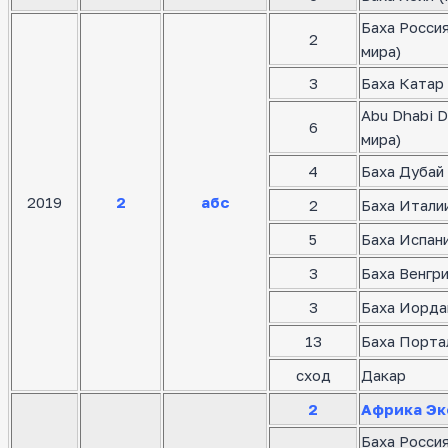
Баха Росси
2
мира)
3
Баха Катар 
Abu Dhabi D
6
мира)
4
Баха Дубай 
2019
2
абс
2
Баха Италии
5
Баха Испани
3
Баха Венгр
3
Баха Иорда
13
Баха Порта
сход
Дакар
2
Африка Эк
Баха Росси