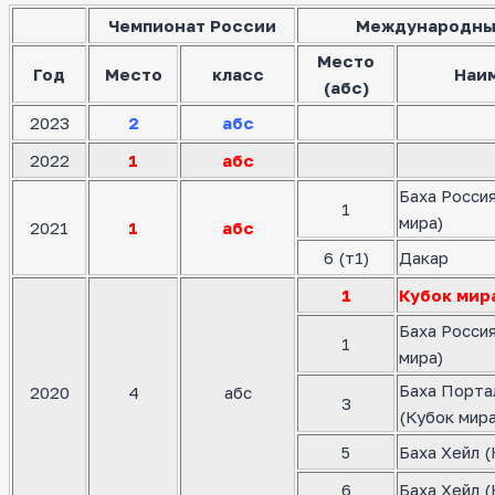
Чемпионат России
Международны
Место
Год
Место
класс
Наи
(абс)
2023
2
абс
2022
1
абс
Баха Росси
1
мира)
2021
1
абс
6 (т1)
Дакар
1
Кубок мир
Баха Росси
1
мира)
Баха Порта
2020
4
абс
3
(Кубок мира
5
Баха Хейл (
6
Баха Хейл (