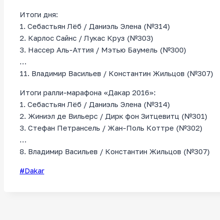
Итоги дня:
1. Себастьян Лёб / Даниэль Элена (№314)
2. Карлос Сайнс / Лукас Круз (№303)
3. Нассер Аль-Аттия / Мэтью Баумель (№300)
…
11. Владимир Васильев / Константин Жильцов (№307)
Итоги ралли-марафона «Дакар 2016»:
1. Себастьян Лёб / Даниэль Элена (№314)
2. Жиниэл де Вильерс / Дирк фон Зитцевитц (№301)
3. Стефан Петрансель / Жан-Поль Коттре (№302)
…
8. Владимир Васильев / Константин Жильцов (№307)
Метки
#
Dakar
записи: