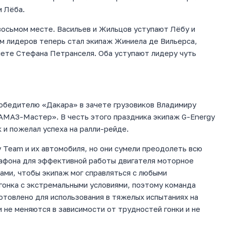
м Лёба.
восьмом месте. Васильев и Жильцов уступают Лёбу и
м лидеров теперь стал экипаж Жиниела де Вильерса,
чете Стефана Петранселя. Оба уступают лидеру чуть
победителю «Дакара» в зачете грузовиков Владимиру
АМАЗ-Мастер». В честь этого праздника экипаж G-Energy
 и пожелал успеха на ралли-рейде.
 Team и их автомобиля, но они сумели преодолеть всю
рафона для эффективной работы двигателя моторное
ми, чтобы экипаж мог справляться с любыми
гонка с экстремальными условиями, поэтому команда
отовлено для использования в тяжелых испытаниях на
 не меняются в зависимости от трудностей гонки и не