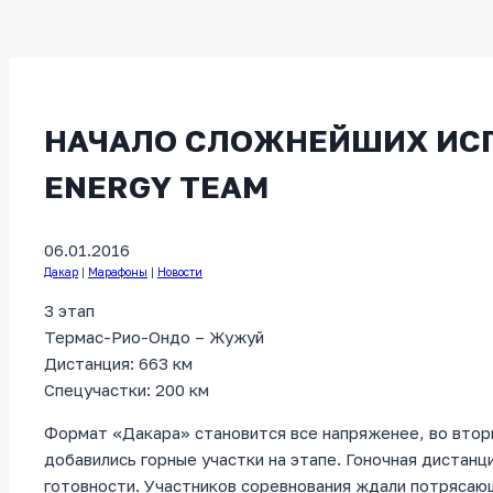
НАЧАЛО СЛОЖНЕЙШИХ ИСП
ENERGY TEAM
06.01.2016
Дакар
|
Марафоны
|
Новости
3 этап
Термас-Рио-Ондо – Жужуй
Дистанция: 663 км
Спецучастки: 200 км
Формат «Дакара» становится все напряженее, во вторн
добавились горные участки на этапе. Гоночная дистан
готовности. Участников соревнования ждали потрясающ