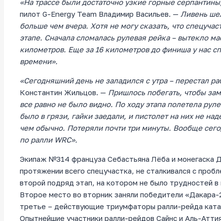
«На трассе были достаточно узкие горные серпантины
пилот G-Energy Team Владимир Васильев. —
Ливень шел
больше чем вчера. Хотя не могу сказать, что спецуча
этапе. Сначала сломалась рулевая рейка – вытекло мас
километров. Еще за 16 километров до финиша у нас сп
времени».
«Сегодняшний день не заладился с утра – перестал ра
Константин Жильцов. —
Пришлось побегать, чтобы зам
все равно не было видно. По ходу этапа полетела руле
было в грязи, гайки заедали, и пистолет на них не на
чем обычно. Потеряли почти три минуты. Вообще сег
по ралли WRC».
Экипаж №314 француза Себастьяна Лёба и монегаска Д
протяжении всего спецучастка, не сталкивался с пробл
второй подряд этап, на котором не было трудностей в 
Второе место во вторник заняли победители «Дакара-2
третье – действующие триумфаторы ралли-рейда ката
Опытнейшие участники ралли-рейдов Сайнс и Аль-Атти