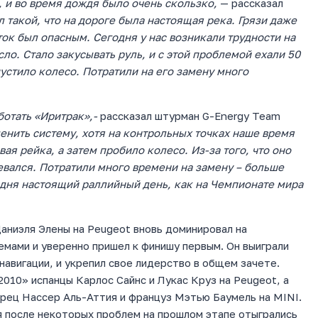
, и во время дождя было очень скользко,
— рассказал
 такой, что на дороге была настоящая река. Грязи даже
сток был опасным. Сегодня у нас возникали трудности на
ло. Стало закусывать руль, и с этой проблемой ехали 50
устило колесо. Потратили на его замену много
ботать «Иритрак»,-
рассказал штурман G-Energy Team
енить систему, хотя на контрольных точках наше время
вая рейка, а затем пробило колесо. Из-за того, что оно
девался. Потратили много времени на замену – больше
одня настоящий раллийный день, как на Чемпионате мира
аниэля Элены на Peugeot вновь доминировал на
емами и уверенно пришел к финишу первым. Он выиграли
навигации, и укрепил свое лидерство в общем зачете.
010» испанцы Карлос Сайнс и Лукас Круз на Peugeot, а
рец Нассер Аль-Аттия и француз Мэтью Баумель на MINI.
я после некоторых проблем на прошлом этапе отыгрались