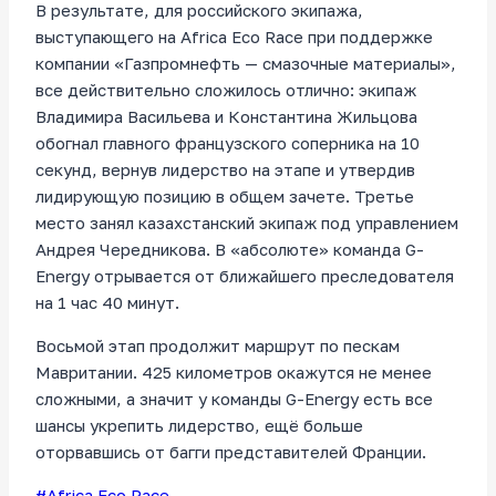
В результате, для российского экипажа,
выступающего на Africa Eco Race при поддержке
компании «Газпромнефть — смазочные материалы»,
все действительно сложилось отлично: экипаж
Владимира Васильева и Константина Жильцова
обогнал главного французского соперника на 10
секунд, вернув лидерство на этапе и утвердив
лидирующую позицию в общем зачете. Третье
место занял казахстанский экипаж под управлением
Андрея Чередникова. В «абсолюте» команда G-
Energy отрывается от ближайшего преследователя
на 1 час 40 минут.
Восьмой этап продолжит маршрут по пескам
Мавритании. 425 километров окажутся не менее
сложными, а значит у команды G-Energy есть все
шансы укрепить лидерство, ещё больше
оторвавшись от багги представителей Франции.
Метки
#
Africa Eco Race