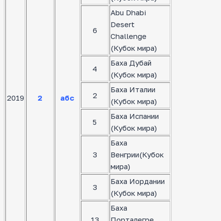
Abu Dhabi
Desert
6
Challenge
(Кубок мира)
Баха Дубай
4
(Кубок мира)
Баха Италии
2
2019
2
абс
(Кубок мира)
Баха Испании
5
(Кубок мира)
Баха
3
Венгрии(Кубок
мира)
Баха Иордании
3
(Кубок мира)
Баха
13
Порталегре,