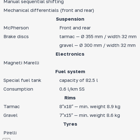
Manual sequential shifting
Mechanical differentials (front and rear)
Suspension
McPherson
Front and rear
Brake discs
tarmac — Ø 355 mm / width 32 mm
gravel — Ø 300 mm / width 32 mm
Electronics
Magneti Marelli
Fuel system
Special fuel tank
capacity of 82.5 l
Consumption
0.6 l/km SS
Rims
Tarmac
8″x18″ — min. weight 8.9 kg
Gravel
7″x15″ — min. weight 8.6 kg
Tyres
Pirelli