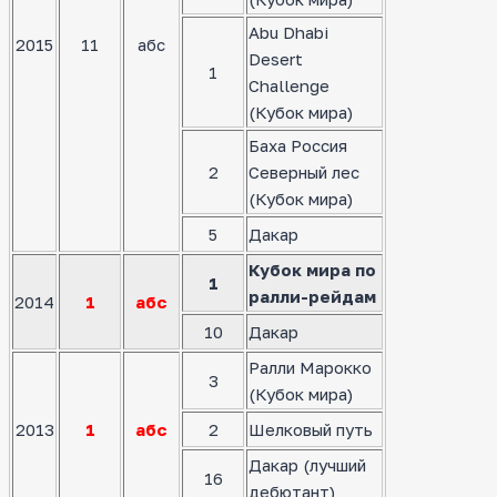
Abu Dhabi
2015
11
абс
Desert
1
Challenge
(Кубок мира)
Баха Россия
2
Северный лес
(Кубок мира)
5
Дакар
Кубок мира по
1
ралли-рейдам
2014
1
абс
10
Дакар
Ралли Марокко
3
(Кубок мира)
2013
1
абс
2
Шелковый путь
Дакар (лучший
16
дебютант)