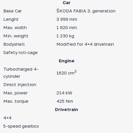
Car
Base Car
ŠKODA FABIA 3. generation
Lenght
3 999 mm
Max. width
1 820 mm
Min. weight
1 230 kg
Bodyshell
Modified for 4×4 drivetrain
Safety roll-cage
Engine
Turbocharged 4-
3
1620 cm
cylinder
Direct injection
Max. power
214 kW
Max. torque
425 Nm
Drivetrain
4×4
5-speed gearbox