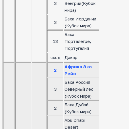
3
Венгрии(Кубок
мира)
Баха Иордании
3
(Кубок мира)
Баха
13
Порталегре,
Португалия
сход
Дакар
Африка Эко
2
Рейс
Баха Россия
3
Северный лес
(Кубок мира)
Баха Дубай
2
(Кубок мира)
Abu Dhabi
Desert