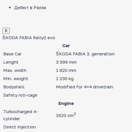
Дебют в Ралли
Х
ŠKODA FABIA Rally2 evo
Car
Base Car
ŠKODA FABIA 3. generation
Lenght
3 999 mm
Max. width
1 820 mm
Min. weight
1 230 kg
Bodyshell
Modified for 4×4 drivetrain
Safety roll-cage
Engine
Turbocharged 4-
3
1620 cm
cylinder
Direct injection