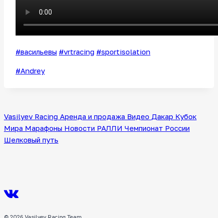
#васильевы
#vrtracing
#sportisolation
Метки
#
Andrey
записи:
Vasilyev Racing
Аренда и продажа
Видео
Дакар
Кубок
Мира
Марафоны
Новости
РАЛЛИ
Чемпионат России
Шелковый путь
© 2026 Vasilyev Racing Team