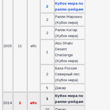
Кубок мира по
2
ралли-рейдам
Ралли Марокко
2
(Кубок мира)
Ралли Катар
2
(Кубок мира)
Abu Dhabi
2015
11
абс
Desert
1
Challenge
(Кубок мира)
Баха Россия
2
Северный лес
(Кубок мира)
5
Дакар
Кубок мира по
1
ралли-рейдам
2014
1
абс
10
Дакар