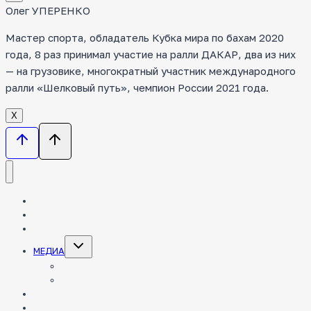
Олег УПЕРЕНКО
Мастер спорта, обладатель Кубка мира по бахам 2020
года, 8 раз принимал участие на ралли ДАКАР, два из них
— на грузовике, многократный участник международного
ралли «Шелковый путь», чемпион России 2021 года.
Х
НОВОСТИ
КОМАНДА
ТЕХНИКА
Toggle
МЕДИА
child
menu
ФОТО
ВИДЕО
ЭНЦИКЛОПЕДИЯ РАЛЛИ-РЕЙДОВ
ПАРТНЕРЫ