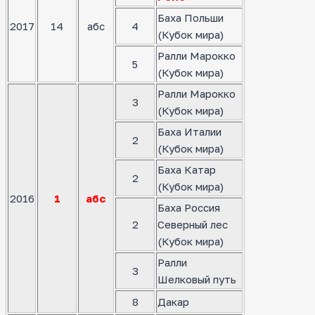
Баха Польши
2017
14
абс
4
(Кубок мира)
Ралли Марокко
5
(Кубок мира)
Ралли Марокко
3
(Кубок мира)
Баха Италии
2
(Кубок мира)
Баха Катар
2
(Кубок мира)
2016
1
абс
Баха Россия
2
Северный лес
(Кубок мира)
Ралли
3
Шелковый путь
8
Дакар