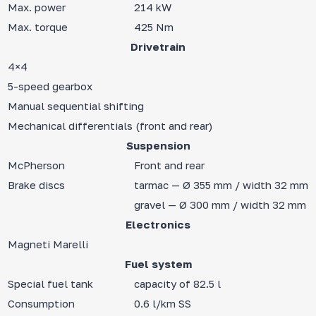
Max. power
214 kW
Max. torque
425 Nm
Drivetrain
4×4
5-speed gearbox
Manual sequential shifting
Mechanical differentials (front and rear)
Suspension
McPherson
Front and rear
Brake discs
tarmac — Ø 355 mm / width 32 mm
gravel — Ø 300 mm / width 32 mm
Electronics
Magneti Marelli
Fuel system
Special fuel tank
capacity of 82.5 l
Consumption
0.6 l/km SS