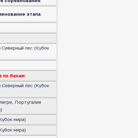
е соревнования
менование этапа
я Северный лес (Кубок
а по бахам
я Северный лес (Кубок
легре, Португалия
)
Кубок мира)
Кубок мира)