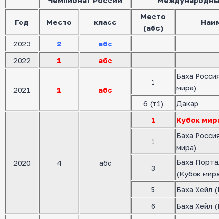
Чемпионат России
Международны
Место
Год
Место
класс
Наи
(абс)
2023
2
абс
2022
1
абс
Баха Росси
1
мира)
2021
1
абс
6 (т1)
Дакар
1
Кубок мир
Баха Росси
1
мира)
Баха Порта
2020
4
абс
3
(Кубок мира
5
Баха Хейл (
6
Баха Хейл (