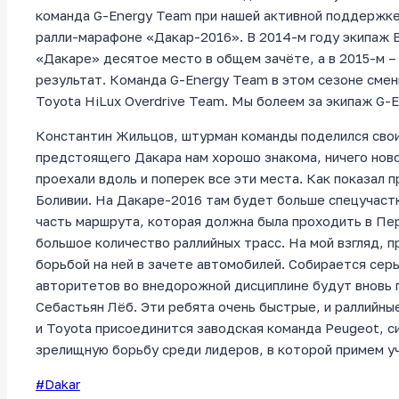
команда G-Energy Team при нашей активной поддержке
ралли-марафоне «Дакар-2016». В 2014-м году экипаж 
«Дакаре» десятое место в общем зачёте, а в 2015-м – 
результат. Команда G-Energy Team в этом сезоне смен
Toyota HiLux Overdrive Team. Мы болеем за экипаж G-
Константин Жильцов, штурман команды поделился свои
предстоящего Дакара нам хорошо знакома, ничего новог
проехали вдоль и поперек все эти места. Как показал
Боливии. На Дакаре-2016 там будет больше спецучастко
часть маршрута, которая должна была проходить в Пе
большое количество раллийных трасс. На мой взгляд, 
борьбой на ней в зачете автомобилей. Собирается сер
авторитетов во внедорожной дисциплине будут вновь 
Себастьян Лёб. Эти ребята очень быстрые, и раллийны
и Toyota присоединится заводская команда Peugeot, с
зрелищную борьбу среди лидеров, в которой примем у
Метки
#
Dakar