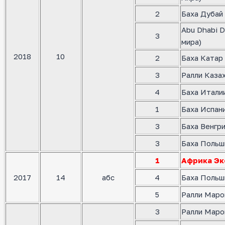
2
Баха Дубай 
Abu Dhabi D
3
мира)
2018
10
2
Баха Катар 
3
Ралли Казах
4
Баха Италии
1
Баха Испани
3
Баха Венгри
3
Баха Польш
1
Африка Эк
2017
14
абс
4
Баха Польш
5
Ралли Маро
3
Ралли Маро