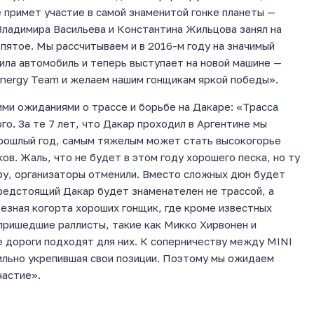
 примет участие в самой знаменитой гонке планеты —
Владимира Васильева и Константина Жильцова занял на
пятое. Мы рассчитываем и в 2016-м году на значимый
ила автомобиль и теперь выступает на новой машине —
Energy Team и желаем нашим гонщикам яркой победы».
ми ожиданиями о трассе и борьбе на Дакаре: «Трасса
о. За те 7 лет, что Дакар проходил в Аргентине мы
 прошлый год, самым тяжелым может стать высокогорье
в. Жаль, что не будет в этом году хорошего песка, но ту
ру, организаторы отменили. Вместо сложных дюн будет
предстоящий Дакар будет знаменателен не трассой, а
ьезная когорта хороших гонщик, где кроме известных
пришедшие раллисты, такие как Микко Хирвонен и
е дороги подходят для них. К соперничеству между MINI
ильно укрепившая свои позиции. Поэтому мы ожидаем
частие».