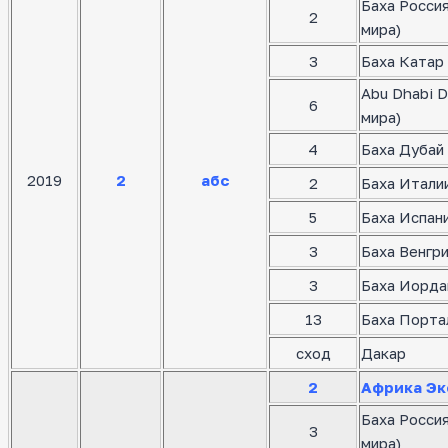
Баха Росси
2
мира)
3
Баха Катар 
Abu Dhabi D
6
мира)
4
Баха Дубай 
2019
2
абс
2
Баха Италии
5
Баха Испани
3
Баха Венгр
3
Баха Иорда
13
Баха Порта
сход
Дакар
2
Африка Эк
Баха Росси
3
мира)