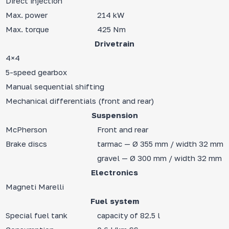
Direct injection
Max. power
214 kW
Max. torque
425 Nm
Drivetrain
4×4
5-speed gearbox
Manual sequential shifting
Mechanical differentials (front and rear)
Suspension
McPherson
Front and rear
Brake discs
tarmac — Ø 355 mm / width 32 mm
gravel — Ø 300 mm / width 32 mm
Electronics
Magneti Marelli
Fuel system
Special fuel tank
capacity of 82.5 l