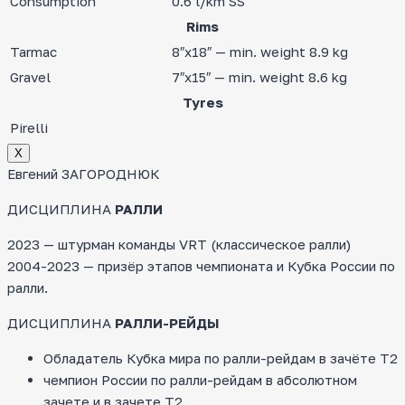
Consumption
0.6 l/km SS
Rims
Tarmac
8″x18″ — min. weight 8.9 kg
Gravel
7″x15″ — min. weight 8.6 kg
Tyres
Pirelli
Х
Евгений ЗАГОРОДНЮК
ДИСЦИПЛИНА
РАЛЛИ
2023 — штурман команды VRT (классическое ралли)
2004-2023 — призёр этапов чемпионата и Кубка России по
ралли.
ДИСЦИПЛИНА
РАЛЛИ-РЕЙДЫ
Обладатель Кубка мира по ралли-рейдам в зачёте Т2
чемпион России по ралли-рейдам в абсолютном
зачете и в зачете Т2