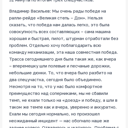
Владимир Васильев: Мы очень рады победе на
ралли-рейде «Великая степь – Дон». Нельзя
сказать, что победа нам далась легко, это была
совокупность всех составляющих – сама машина
хорошая и быстрая, пилот, штурман отработали без
проблем. Отдельно хочу поблагодарить всю
команду механизации, эта наша совместная победа.
Трасса сегодняшнего дня была такая же, как вчера
– вперемешку шли полевые и песчаные дорожки,
небольшие дюнки. То, что вчера было разбито на
два спецучастка, сегодня было объединено.
Несмотря на то, что у нас было комфортное
преимущество над соперниками, мы не сбавили
темп, не ехали только на «доезд» и победу, а шли в
таком же темпе как и вчера, уверенно и аккуратно.
Ехали мы сегодня нормально, но произошел
неожиданный инцидент — нас обогнало наше же
заднее колесо. Отвалилось и укатилось. Проблема с