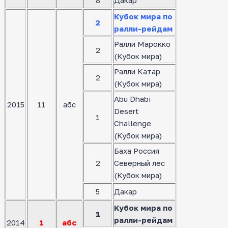
8
Дакар
Кубок мира по
2
ралли-рейдам
Ралли Марокко
2
(Кубок мира)
Ралли Катар
2
(Кубок мира)
Abu Dhabi
2015
11
абс
Desert
1
Challenge
(Кубок мира)
Баха Россия
2
Северный лес
(Кубок мира)
5
Дакар
Кубок мира по
1
ралли-рейдам
2014
1
абс