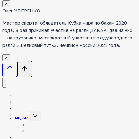
Х
Олег УПЕРЕНКО
Мастер спорта, обладатель Кубка мира по бахам 2020
года, 8 раз принимал участие на ралли ДАКАР, два из них
— на грузовике, многократный участник международного
ралли «Шелковый путь», чемпион России 2021 года.
Х
НОВОСТИ
КОМАНДА
ТЕХНИКА
Toggle
МЕДИА
child
menu
ФОТО
ВИДЕО
ЭНЦИКЛОПЕДИЯ РАЛЛИ-РЕЙДОВ