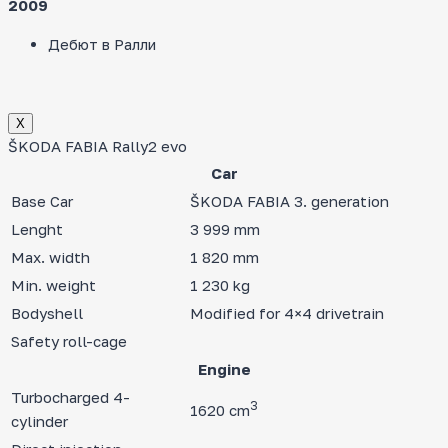
2009
Дебют в Ралли
Х
ŠKODA FABIA Rally2 evo
Car
Base Car
ŠKODA FABIA 3. generation
Lenght
3 999 mm
Max. width
1 820 mm
Min. weight
1 230 kg
Bodyshell
Modified for 4×4 drivetrain
Safety roll-cage
Engine
Turbocharged 4-
3
1620 cm
cylinder