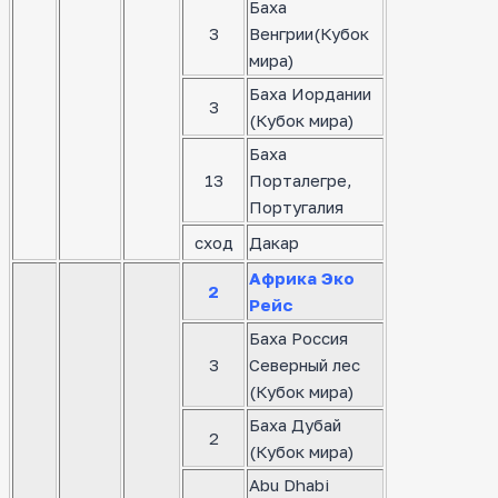
Баха
3
Венгрии(Кубок
мира)
Баха Иордании
3
(Кубок мира)
Баха
13
Порталегре,
Португалия
сход
Дакар
Африка Эко
2
Рейс
Баха Россия
3
Северный лес
(Кубок мира)
Баха Дубай
2
(Кубок мира)
Abu Dhabi