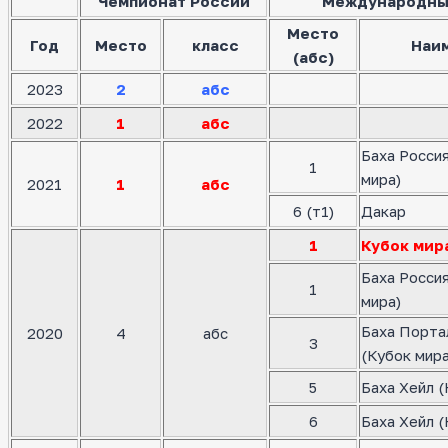
Чемпионат России
Международны
Место
Год
Место
класс
Наи
(абс)
2023
2
абс
2022
1
абс
Баха Росси
1
мира)
2021
1
абс
6 (т1)
Дакар
1
Кубок мир
Баха Росси
1
мира)
Баха Порта
2020
4
абс
3
(Кубок мира
5
Баха Хейл (
6
Баха Хейл (