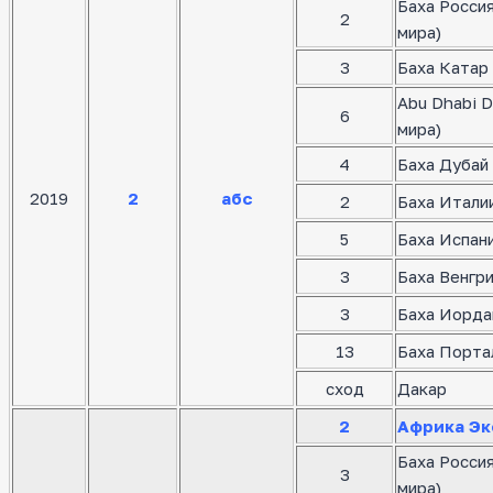
Баха Росси
2
мира)
3
Баха Катар 
Abu Dhabi D
6
мира)
4
Баха Дубай 
2019
2
абс
2
Баха Италии
5
Баха Испани
3
Баха Венгр
3
Баха Иорда
13
Баха Порта
сход
Дакар
2
Африка Эк
Баха Росси
3
мира)