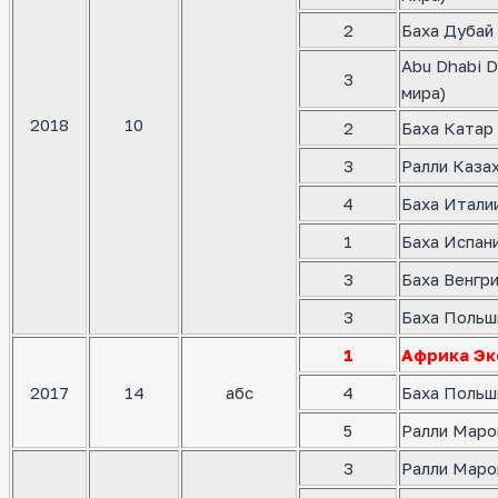
2
Баха Дубай 
Abu Dhabi D
3
мира)
2018
10
2
Баха Катар 
3
Ралли Казах
4
Баха Италии
1
Баха Испани
3
Баха Венгри
3
Баха Польш
1
Африка Эк
2017
14
абс
4
Баха Польш
5
Ралли Маро
3
Ралли Маро