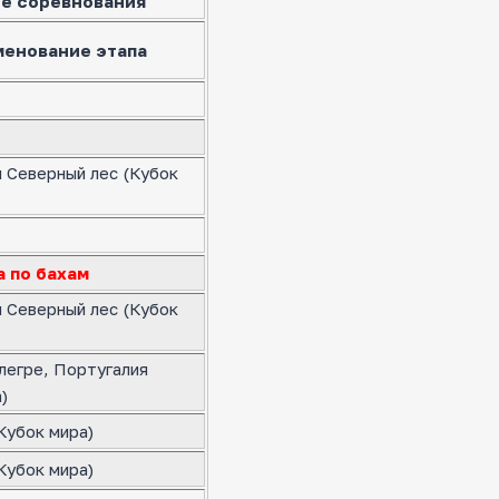
е соревнования
менование этапа
я Северный лес (Кубок
а по бахам
я Северный лес (Кубок
легре, Португалия
)
Кубок мира)
Кубок мира)