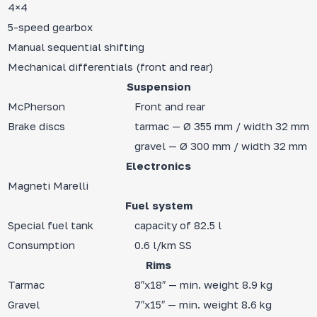
4×4
5-speed gearbox
Manual sequential shifting
Mechanical differentials (front and rear)
Suspension
McPherson
Front and rear
Brake discs
tarmac — Ø 355 mm / width 32 mm
gravel — Ø 300 mm / width 32 mm
Electronics
Magneti Marelli
Fuel system
Special fuel tank
capacity of 82.5 l
Consumption
0.6 l/km SS
Rims
Tarmac
8″x18″ — min. weight 8.9 kg
Gravel
7″x15″ — min. weight 8.6 kg