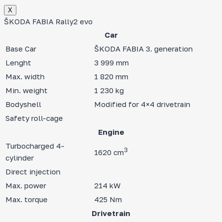
Х
ŠKODA FABIA Rally2 evo
Car
Base Car
ŠKODA FABIA 3. generation
Lenght
3 999 mm
Max. width
1 820 mm
Min. weight
1 230 kg
Bodyshell
Modified for 4×4 drivetrain
Safety roll-cage
Engine
Turbocharged 4-
3
1620 cm
cylinder
Direct injection
Max. power
214 kW
Max. torque
425 Nm
Drivetrain