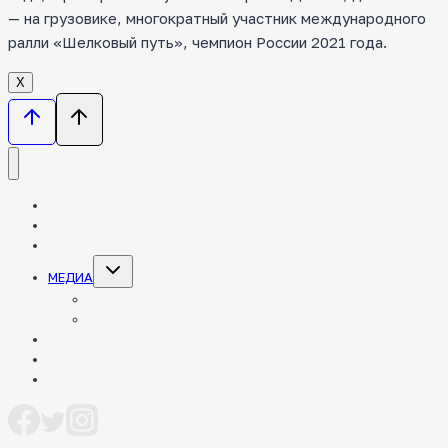
— на грузовике, многократный участник международного
ралли «Шелковый путь», чемпион России 2021 года.
Х
НОВОСТИ
КОМАНДА
ТЕХНИКА
Toggle
МЕДИА
child
menu
ФОТО
ВИДЕО
ЭНЦИКЛОПЕДИЯ РАЛЛИ-РЕЙДОВ
ПАРТНЕРЫ
КОНТАКТЫ