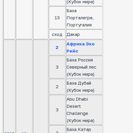
(Кубок мира)
Баха
13
Порталегре,
Португалия
сход
Дакар
Африка Эко
2
Рейс
Баха Россия
3
Северный лес
(Кубок мира)
Баха Дубай
2
(Кубок мира)
Abu Dhabi
Desert
3
Challenge
(Кубок мира)
Баха Катар
2