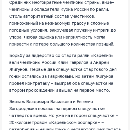
Среди них многократные чемпионы страны, вице-
чемпионы и обладатели Кубка России по ралли.
Столь авторитетный состав участников,
помноженный на незнакомую трассу и сложные
погодные условия, закручивал пружину интриги до
упора. Любая ошибка или неприятность могла
привести к потере большого количества позиций.
Борьбу за лидерство со старта ралли «Карелия»
вели чемпионы России Клим Гаврилов и Андрей
Жигунов. Первые два спецучастка стартового дня
гонки остались за Гавриловым, но затем Жигунов
провёл контратаку – выиграл оба спецучастка на
втором прохождении и вышел на первое место.
Экипаж Владимира Васильева и Евгения
Загороднюка показал на первом спецучастке
четвёртое время. Но уже на втором спецучастке –
20-километровом «Карельском зоопарке» –
петербуржцы начали гонку с четвёртого результата