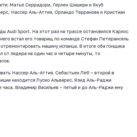
агги: Матьё Серрадори, Герлен Шишери и Якуб
ьерс, Нассер Аль-Аттия, Орландо Терранова и Кристиан
ы Audi Sport. На этот раз на трассе остановился Карлос
е него встал его товарищ по команде Стефан Петерансель
ы отремонтировать машину испанца. В итоге оба гонщика
л от лидера на один час и четыре минуты, то
асов.
вать Нассер Аль-Аттия. Себастьен Лёб – второй в
зиции находится Лусио Альварес. Язид Аль-Раджи
 часа. Владимир Васильев – пятый и до Аль-Раджи ему