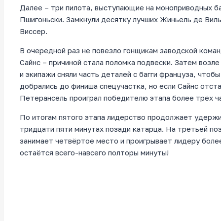
Далее – три пилота, выступающие на моноприводных б
Пшигоньски. Замкнули десятку лучших Жиньель де Вил
Виссер.
В очередной раз не повезло гонщикам заводской команд
Сайнс – причиной стала поломка подвески. Затем возл
и экипажи сняли часть деталей с багги француза, чтоб
добрались до финиша спецучастка, но если Сайнс отста
Петерансель проиграл победителю этапа более трёх ч
По итогам пятого этапа лидерство продолжает удержи
тридцати пяти минутах позади катарца. На третьей по
занимает четвёртое место и проигрывает лидеру более
остаётся всего-навсего полторы минуты!