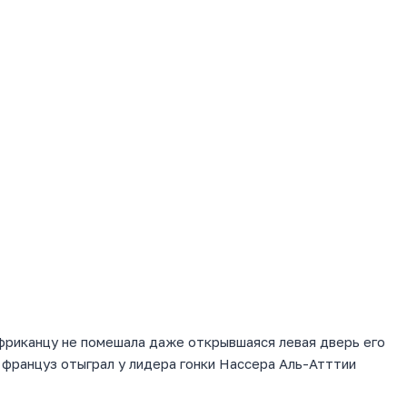
фриканцу не помешала даже открывшаяся левая дверь его
француз отыграл у лидера гонки Нассера Аль-Атттии