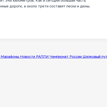
ит 348 километров. Как и сегодня большая часть
нные дороги, а около трети составят пески и дюны.
Марафоны
Новости
РАЛЛИ
Чемпионат России
Шелковый пу