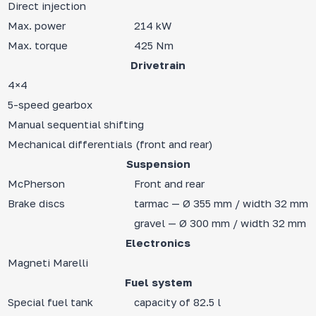
Direct injection
Max. power
214 kW
Max. torque
425 Nm
Drivetrain
4×4
5-speed gearbox
Manual sequential shifting
Mechanical differentials (front and rear)
Suspension
McPherson
Front and rear
Brake discs
tarmac — Ø 355 mm / width 32 mm
gravel — Ø 300 mm / width 32 mm
Electronics
Magneti Marelli
Fuel system
Special fuel tank
capacity of 82.5 l