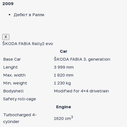
2009
Дебют в Ралли
Х
ŠKODA FABIA Rally2 evo
Car
Base Car
ŠKODA FABIA 3. generation
Lenght
3 999 mm
Max. width
1 820 mm
Min. weight
1 230 kg
Bodyshell
Modified for 4×4 drivetrain
Safety roll-cage
Engine
Turbocharged 4-
3
1620 cm
cylinder