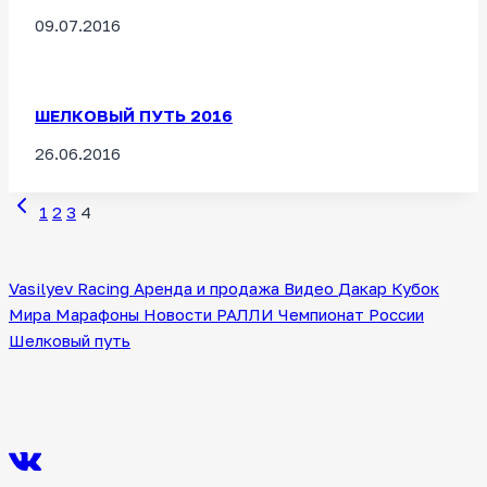
09.07.2016
ШЕЛКОВЫЙ ПУТЬ 2016
26.06.2016
Предыдущая
Навигация
1
2
3
4
страница
по
Vasilyev Racing
Аренда и продажа
Видео
Дакар
Кубок
страницам
Мира
Марафоны
Новости
РАЛЛИ
Чемпионат России
Шелковый путь