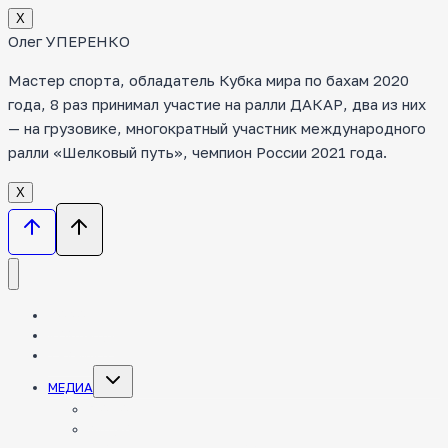
Х
Олег УПЕРЕНКО
Мастер спорта, обладатель Кубка мира по бахам 2020
года, 8 раз принимал участие на ралли ДАКАР, два из них
— на грузовике, многократный участник международного
ралли «Шелковый путь», чемпион России 2021 года.
Х
НОВОСТИ
КОМАНДА
ТЕХНИКА
Toggle
МЕДИА
child
menu
ФОТО
ВИДЕО