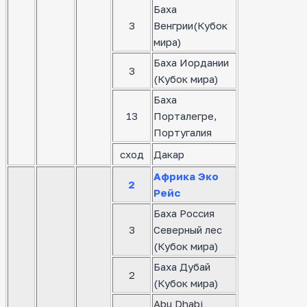
Баха
3
Венгрии(Кубок
мира)
Баха Иордании
3
(Кубок мира)
Баха
13
Порталегре,
Португалия
сход
Дакар
Африка Эко
2
Рейс
Баха Россия
3
Северный лес
(Кубок мира)
Баха Дубай
2
(Кубок мира)
Abu Dhabi