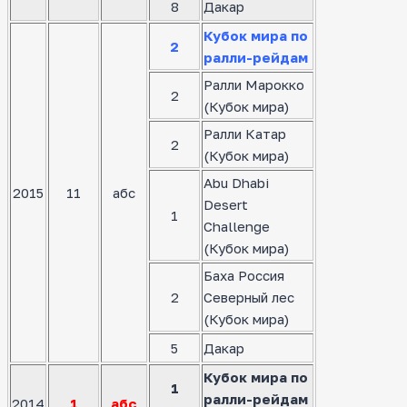
8
Дакар
Кубок мира по
2
ралли-рейдам
Ралли Марокко
2
(Кубок мира)
Ралли Катар
2
(Кубок мира)
Abu Dhabi
2015
11
абс
Desert
1
Challenge
(Кубок мира)
Баха Россия
2
Северный лес
(Кубок мира)
5
Дакар
Кубок мира по
1
ралли-рейдам
2014
1
абс