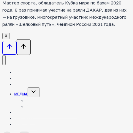
Мастер спорта, обладатель Кубка мира по бахам 2020
года, 8 раз принимал участие на ралли ДАКАР, два из них
— на грузовике, многократный участник международного
ралли «Шелковый путь», чемпион России 2021 года.
Х
НОВОСТИ
КОМАНДА
ТЕХНИКА
Toggle
МЕДИА
child
menu
ФОТО
ВИДЕО
ЭНЦИКЛОПЕДИЯ РАЛЛИ-РЕЙДОВ
ПАРТНЕРЫ
КОНТАКТЫ