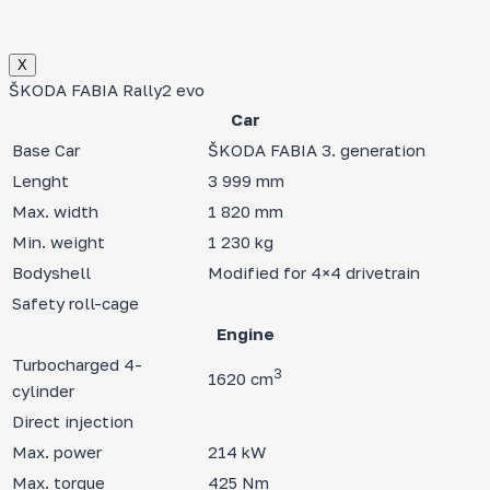
Х
ŠKODA FABIA Rally2 evo
Car
Base Car
ŠKODA FABIA 3. generation
Lenght
3 999 mm
Max. width
1 820 mm
Min. weight
1 230 kg
Bodyshell
Modified for 4×4 drivetrain
Safety roll-cage
Engine
Turbocharged 4-
3
1620 cm
cylinder
Direct injection
Max. power
214 kW
Max. torque
425 Nm