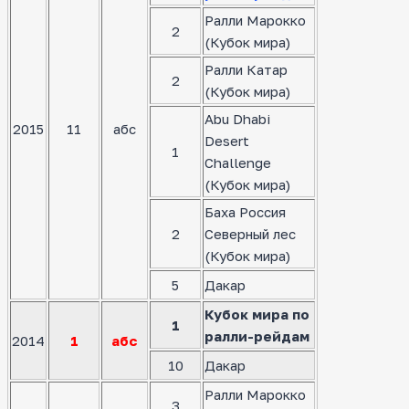
Ралли Марокко
2
(Кубок мира)
Ралли Катар
2
(Кубок мира)
Abu Dhabi
2015
11
абс
Desert
1
Challenge
(Кубок мира)
Баха Россия
2
Северный лес
(Кубок мира)
5
Дакар
Кубок мира по
1
ралли-рейдам
2014
1
абс
10
Дакар
Ралли Марокко
3