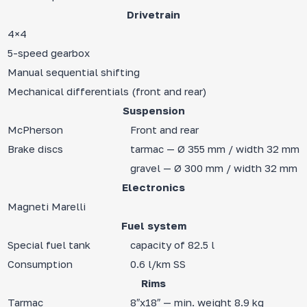
Drivetrain
4×4
5-speed gearbox
Manual sequential shifting
Mechanical differentials (front and rear)
Suspension
McPherson
Front and rear
Brake discs
tarmac — Ø 355 mm / width 32 mm
gravel — Ø 300 mm / width 32 mm
Electronics
Magneti Marelli
Fuel system
Special fuel tank
capacity of 82.5 l
Consumption
0.6 l/km SS
Rims
Tarmac
8″x18″ — min. weight 8.9 kg