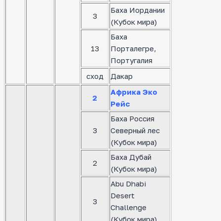
Баха Иордании
3
(Кубок мира)
Баха
13
Порталегре,
Португалия
сход
Дакар
Африка Эко
2
Рейс
Баха Россия
3
Северный лес
(Кубок мира)
Баха Дубай
2
(Кубок мира)
Abu Dhabi
Desert
3
Challenge
(Кубок мира)