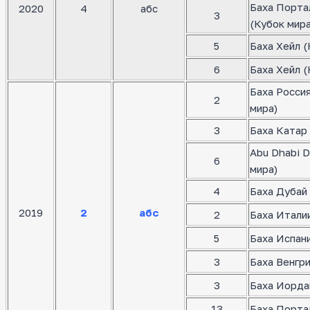
Баха Порта
2020
4
абс
3
(Кубок мира
5
Баха Хейл (
6
Баха Хейл (
Баха Росси
2
мира)
3
Баха Катар 
Abu Dhabi D
6
мира)
4
Баха Дубай 
2019
2
абс
2
Баха Италии
5
Баха Испани
3
Баха Венгр
3
Баха Иорда
13
Баха Порта