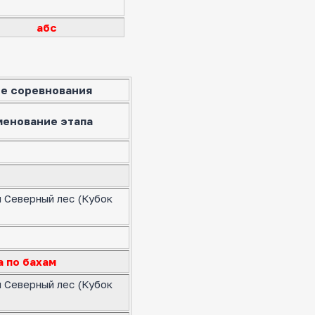
абс
е соревнования
менование этапа
я Северный лес (Кубок
а по бахам
я Северный лес (Кубок