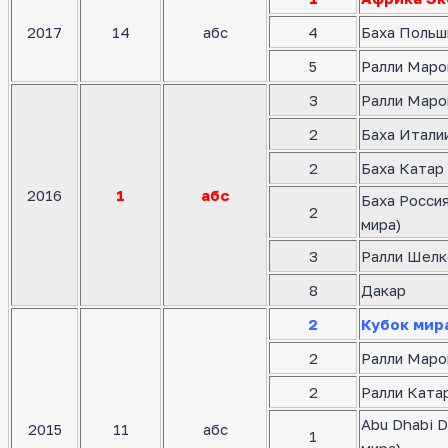
2017
14
абс
4
Баха Польш
5
Ралли Маро
3
Ралли Маро
2
Баха Италии
2
Баха Катар 
2016
1
абс
Баха Росси
2
мира)
3
Ралли Шелк
8
Дакар
2
Кубок мир
2
Ралли Маро
2
Ралли Катар
Abu Dhabi D
2015
11
абс
1
мира)