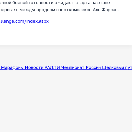
полной боевой готовности ожидают старта на этапе
впервые в международном спорткомплексе Аль Фарсан.
llenge.com/index.aspx
Марафоны
Новости
РАЛЛИ
Чемпионат России
Шелковый пу