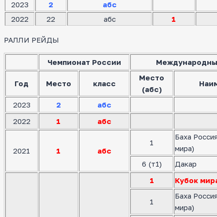
2023
2
абс
2022
22
абс
1
РАЛЛИ РЕЙДЫ
Чемпионат России
Международны
Место
Год
Место
класс
Наи
(абс)
2023
2
абс
2022
1
абс
Баха Росси
1
мира)
2021
1
абс
6 (т1)
Дакар
1
Кубок мир
Баха Росси
1
мира)