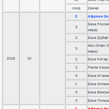
сход
Дакар
2
Африка Эк
Баха Росси
3
мира)
2
Баха Дубай 
Abu Dhabi D
3
мира)
2018
10
2
Баха Катар 
3
Ралли Казах
4
Баха Италии
1
Баха Испани
3
Баха Венгри
3
Баха Польш
1
Африка Эк