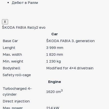
Дебют в Ралли
Х
ŠKODA FABIA Rally2 evo
Car
Base Car
ŠKODA FABIA 3. generation
Lenght
3 999 mm
Max. width
1 820 mm
Min. weight
1 230 kg
Bodyshell
Modified for 4×4 drivetrain
Safety roll-cage
Engine
Turbocharged 4-
3
1620 cm
cylinder
Direct injection
Max. power
214 kW