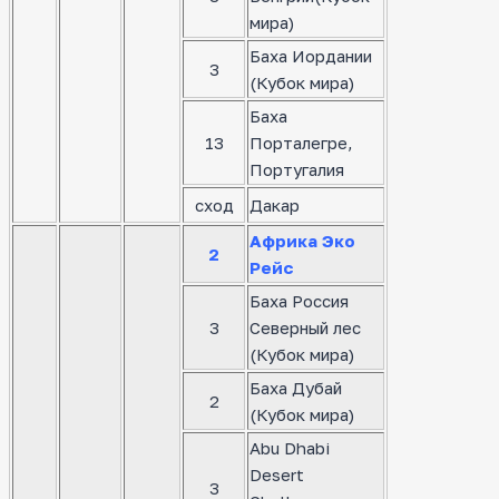
мира)
Баха Иордании
3
(Кубок мира)
Баха
13
Порталегре,
Португалия
сход
Дакар
Африка Эко
2
Рейс
Баха Россия
3
Северный лес
(Кубок мира)
Баха Дубай
2
(Кубок мира)
Abu Dhabi
Desert
3