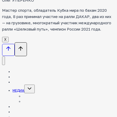
Олег УПЕРЕНКО
Мастер спорта, обладатель Кубка мира по бахам 2020
года, 8 раз принимал участие на ралли ДАКАР, два из них
— на грузовике, многократный участник международного
ралли «Шелковый путь», чемпион России 2021 года.
Х
НОВОСТИ
КОМАНДА
ТЕХНИКА
Toggle
МЕДИА
child
menu
ФОТО
ВИДЕО
ЭНЦИКЛОПЕДИЯ РАЛЛИ-РЕЙДОВ
ПАРТНЕРЫ