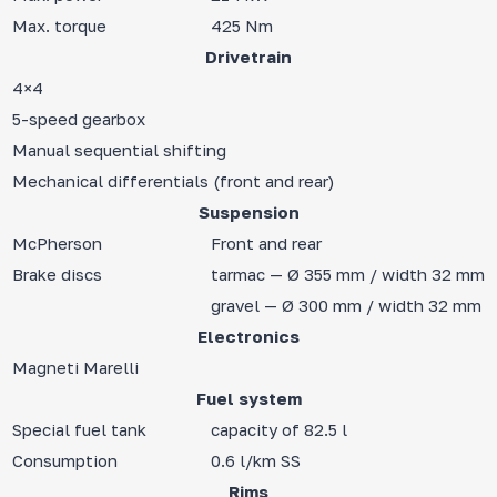
Max. torque
425 Nm
Drivetrain
4×4
5-speed gearbox
Manual sequential shifting
Mechanical differentials (front and rear)
Suspension
McPherson
Front and rear
Brake discs
tarmac — Ø 355 mm / width 32 mm
gravel — Ø 300 mm / width 32 mm
Electronics
Magneti Marelli
Fuel system
Special fuel tank
capacity of 82.5 l
Consumption
0.6 l/km SS
Rims