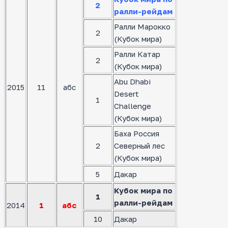
2
ралли-рейдам
Ралли Марокко
2
(Кубок мира)
Ралли Катар
2
(Кубок мира)
Abu Dhabi
2015
11
абс
Desert
1
Challenge
(Кубок мира)
Баха Россия
2
Северный лес
(Кубок мира)
5
Дакар
Кубок мира по
1
ралли-рейдам
2014
1
абс
10
Дакар