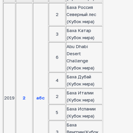
Баха Россия
2
Северный лес
(Кубок мира)
Баха Катар
3
(Кубок мира)
Abu Dhabi
Desert
6
Challenge
(Кубок мира)
Баха Дубай
4
(Кубок мира)
Баха Италии
2
2019
2
абс
(Кубок мира)
Баха Испании
5
(Кубок мира)
Баха
3
Венгрии(Кубок